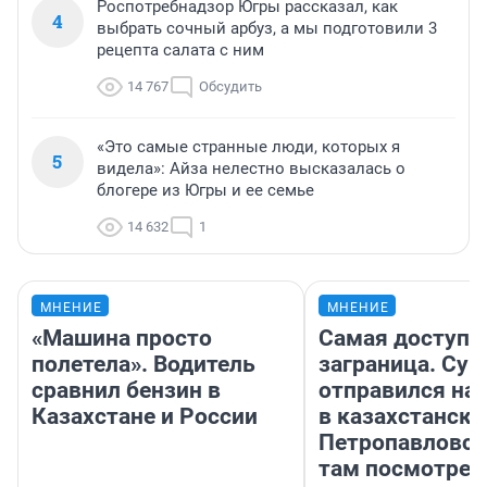
Роспотребнадзор Югры рассказал, как
4
выбрать сочный арбуз, а мы подготовили 3
рецепта салата с ним
14 767
Обсудить
«Это самые странные люди, которых я
5
видела»: Айза нелестно высказалась о
блогере из Югры и ее семье
14 632
1
МНЕНИЕ
МНЕНИЕ
«Машина просто
Самая доступн
полетела». Водитель
заграница. Сур
сравнил бензин в
отправился на
Казахстане и России
в казахстански
Петропавловск
там посмотрет