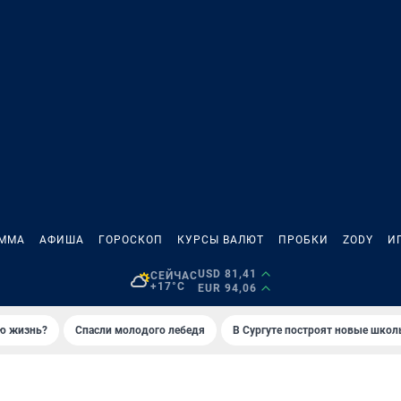
АММА
АФИША
ГОРОСКОП
КУРСЫ ВАЛЮТ
ПРОБКИ
ZODY
И
USD 81,41
СЕЙЧАС
+17°C
EUR 94,06
ую жизнь?
Спасли молодого лебедя
В Сургуте построят новые шко