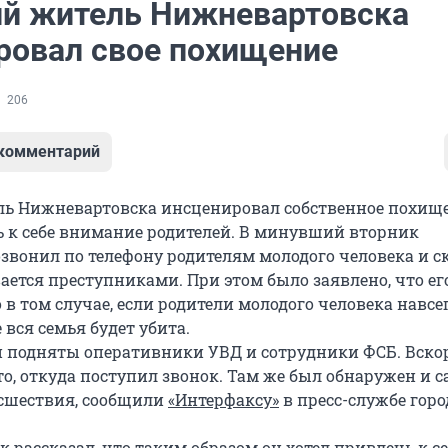
ий житель Нижневартовска
ровал свое похищение
206
 комментарий
ль Нижневартовска инсценировал собственное похище
 к себе внимание родителей. В минувший вторник
звонил по телефону родителям молодого человека и ск
ается преступниками. При этом было заявлено, что ег
 в том случае, если родители молодого человека навсе
е вся семья будет убита.
и подняты оперативники УВД и сотрудники ФСБ. Вско
о, откуда поступил звонок. Там же был обнаружен и с
сшествия, сообщили
«Интерфаксу»
в пресс-службе горо
 рассказал, что таким образом он хотел привлечь к се