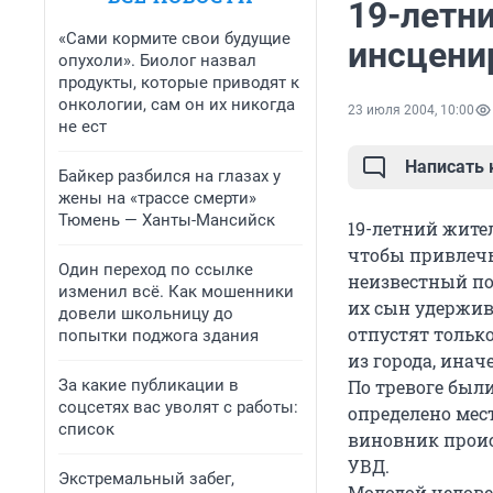
19-летн
«Сами кормите свои будущие
инсцени
опухоли». Биолог назвал
продукты, которые приводят к
онкологии, сам он их никогда
23 июля 2004, 10:00
не ест
Написать
Байкер разбился на глазах у
жены на «трассе смерти»
Тюмень — Ханты-Мансийск
19-летний жите
чтобы привлечь
Один переход по ссылке
неизвестный по
изменил всё. Как мошенники
их сын удержив
довели школьницу до
отпустят только
попытки поджога здания
из города, инач
За какие публикации в
По тревоге был
соцсетях вас уволят с работы:
определено мест
список
виновник прои
УВД.
Экстремальный забег,
Молодой человек