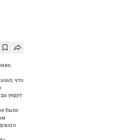
ние,
азал, что
о
гда уедут
ре было
ам
дского
бе