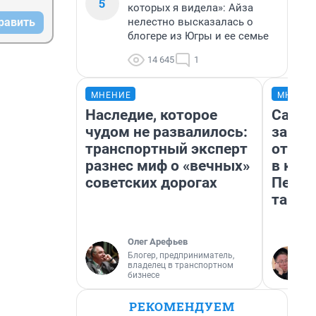
5
которых я видела»: Айза
нелестно высказалась о
равить
блогере из Югры и ее семье
14 645
1
МНЕНИЕ
МНЕНИ
Наследие, которое
Самая
чудом не развалилось:
загра
транспортный эксперт
отпра
разнес миф о «вечных»
в каз
советских дорогах
Петро
там п
Олег Арефьев
Блогер, предприниматель,
владелец в транспортном
бизнесе
РЕКОМЕНДУЕМ