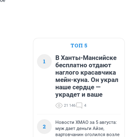
ТОП 5
В Ханты-Мансийске
1
бесплатно отдают
наглого красавчика
мейн-куна. Он украл
наше сердце —
украдет и ваше
21 146
4
Новости ХМАО за 5 августа:
2
муж дает деньги Айзе,
вартовчанин оголился возле