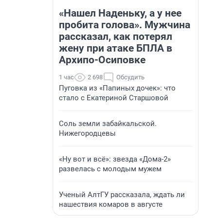
«Нашел Наденьку, а у нее
пробита голова». Мужчина
рассказал, как потерял
жену при атаке БПЛА в
Архипо-Осиповке
1 час
2 698
Обсудить
Пуговка из «Папиных дочек»: что
стало с Екатериной Старшовой
Соль земли забайкальской.
Нижегородцевы
«Ну вот и всё»: звезда «Дома-2»
развелась с молодым мужем
Ученый АлтГУ рассказала, ждать ли
нашествия комаров в августе