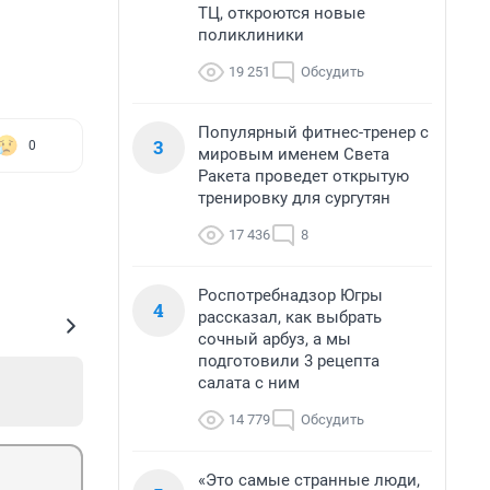
ТЦ, откроются новые
поликлиники
19 251
Обсудить
Популярный фитнес-тренер с
3
0
мировым именем Света
Ракета проведет открытую
тренировку для сургутян
17 436
8
Роспотребнадзор Югры
4
рассказал, как выбрать
сочный арбуз, а мы
подготовили 3 рецепта
салата с ним
14 779
Обсудить
«Это самые странные люди,