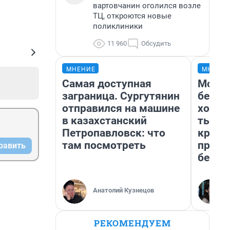
вартовчанин оголился возле
ТЦ, откроются новые
поликлиники
11 960
Обсудить
МНЕНИЕ
МНЕНИ
Самая доступная
Мой б
заграница. Сургутянин
береж
отправился на машине
хотел
в казахстанский
тысяч
Петропавловск: что
креди
там посмотреть
приех
равить
безоп
Анатолий Кузнецов
РЕКОМЕНДУЕМ