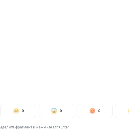
0
0
0
ыделите фрагмент и нажмите Ctrl+Enter