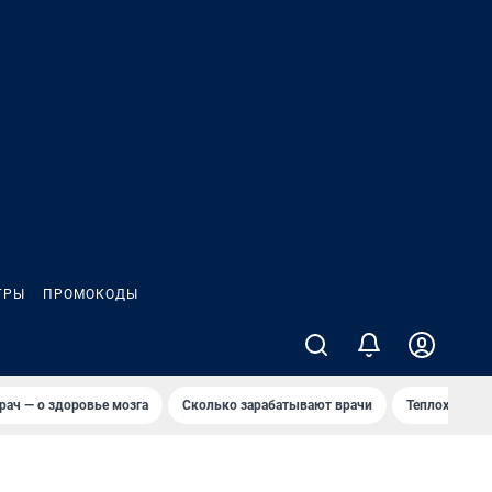
ГРЫ
ПРОМОКОДЫ
рач — о здоровье мозга
Сколько зарабатывают врачи
Теплоход сел