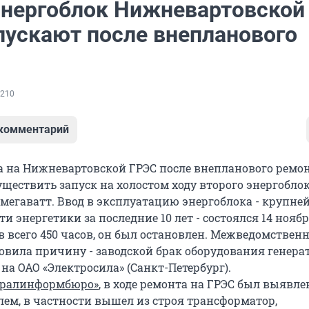
энергоблок Нижневартовской
пускают после внепланового
210
 комментарий
да на Нижневартовской ГРЭС после внепланового ремо
уществить запуск на холостом ходу второго энергобло
мегаватт. Ввод в эксплуатацию энергоблока - крупне
ти энергетики за последние 10 лет - состоялся 14 ноябр
в всего 450 часов, он был остановлен. Межведомствен
овила причину - заводской брак оборудования генерат
на ОАО «Электросила» (Санкт-Петербург).
Уралинформбюро»
, в ходе ремонта на ГРЭС был выявле
лем, в частности вышел из строя трансформатор,