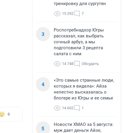
тренировку для сургутян
15 292
7
Роспотребнадзор Югры
3
рассказал, как выбрать
сочный арбуз, а мы
подготовили 3 рецепта
салата с ним
14 748
Обсудить
«Это самые странные люди,
4
которых я видела»: Айза
нелестно высказалась о
блогере из Югры и ее семье
14 602
1
0
Новости ХМАО за 5 августа:
5
муж дает деньги Айзе,