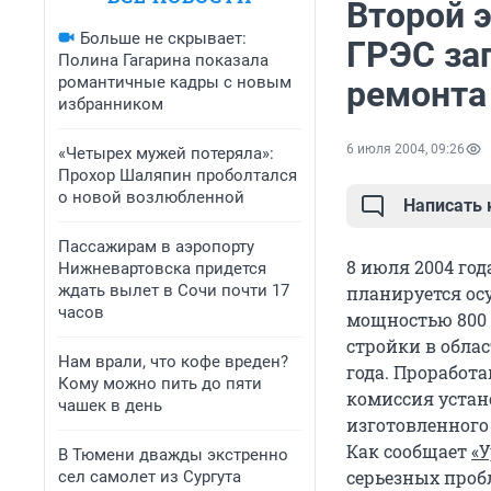
Второй 
Больше не скрывает:
ГРЭС за
Полина Гагарина показала
романтичные кадры с новым
ремонта
избранником
6 июля 2004, 09:26
«Четырех мужей потеряла»:
Прохор Шаляпин проболтался
о новой возлюбленной
Написать
Пассажирам в аэропорту
8 июля 2004 го
Нижневартовска придется
ждать вылет в Сочи почти 17
планируется ос
часов
мощностью 800 
стройки в облас
Нам врали, что кофе вреден?
года. Проработа
Кому можно пить до пяти
комиссия устан
чашек в день
изготовленного 
Как сообщает
«
В Тюмени дважды экстренно
серьезных проб
сел самолет из Сургута