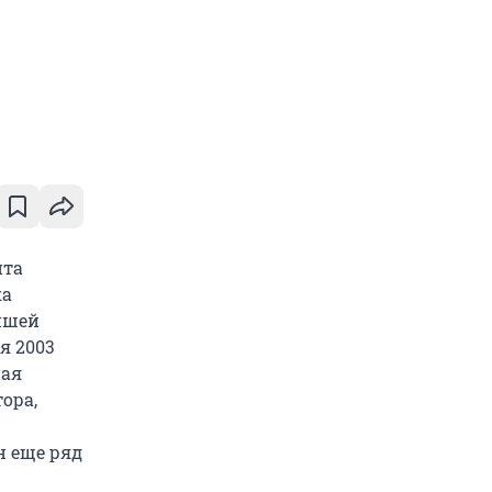
нта
ка
йшей
я 2003
ная
ора,
н еще ряд