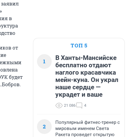
 заявил
»
ния в
руктура
одство
ТОП 5
иков от
ние
В Ханты-Мансийске
1
убежными
бесплатно отдают
новлена
наглого красавчика
ЭУК будет
мейн-куна. Он украл
.Бобров.
наше сердце —
украдет и ваше
21 086
4
Популярный фитнес-тренер с
2
мировым именем Света
Ракета проведет открытую