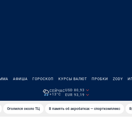
АММА
АФИША
ГОРОСКОП
КУРСЫ ВАЛЮТ
ПРОБКИ
ZODY
И
USD 80,93
СЕЙЧАС
+13°C
EUR 93,19
Оголился около ТЦ
В память об акробатках — спорткомплекс
В