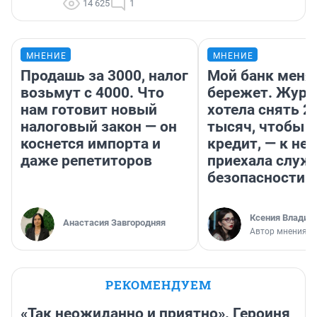
14 625
1
МНЕНИЕ
МНЕНИЕ
Продашь за 3000, налог
Мой банк меня
возьмут с 4000. Что
бережет. Журн
нам готовит новый
хотела снять 2
налоговый закон — он
тысяч, чтобы п
коснется импорта и
кредит, — к не
даже репетиторов
приехала служ
безопасности
Ксения Владим
Анастасия Завгородняя
Автор мнения
РЕКОМЕНДУЕМ
«Так неожиданно и приятно». Героиня