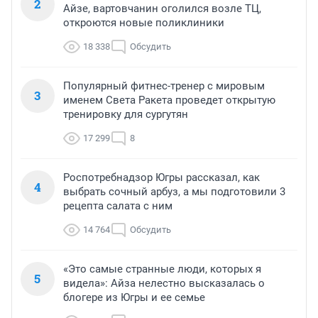
2
Айзе, вартовчанин оголился возле ТЦ,
откроются новые поликлиники
18 338
Обсудить
Популярный фитнес-тренер с мировым
3
именем Света Ракета проведет открытую
тренировку для сургутян
17 299
8
Роспотребнадзор Югры рассказал, как
4
выбрать сочный арбуз, а мы подготовили 3
рецепта салата с ним
14 764
Обсудить
«Это самые странные люди, которых я
5
видела»: Айза нелестно высказалась о
блогере из Югры и ее семье