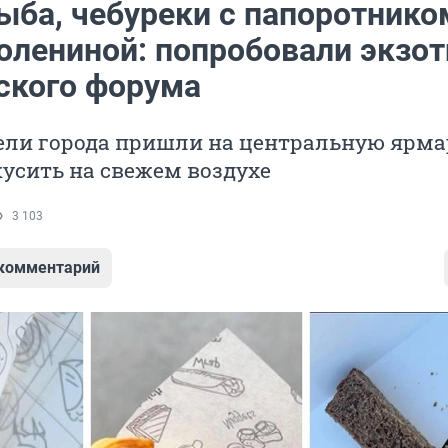
ыба, чебуреки с папоротнико
 олениной: попробовали экзот
ского форума
ели города пришли на центральную ярма
усить на свежем воздухе
3 103
 комментарий