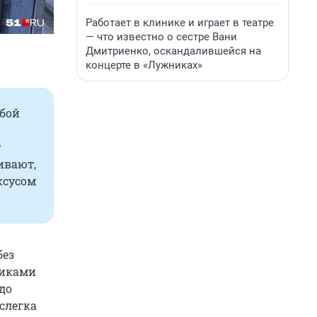
Работает в клинике и играет в театре
— что известно о сестре Вани
Дмитриенко, оскандалившейся на
концерте в «Лужниках»
обой
т
ивают,
ксусом
без
тиками
до
 слегка