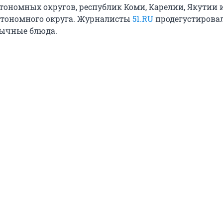
втономных округов, республик Коми, Карелии, Якутии 
втономного округа. Журналисты
51.RU
продегустирова
бычные блюда.