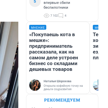
5
впервые сбили
беспилотники
7 102
4
МНЕНИЕ
МНЕНИ
«Покупаешь кота в
Тепло
мешке»:
холод
предприниматель
зимой
рассказала, как на
ездит
самом деле устроен
плюсы
бизнес со складами
дешевых товаров
Наталья Шорохова
Открыла кофейную точку на
деньги соцразвития
РЕКОМЕНДУЕМ