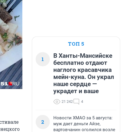
ТОП 5
В Ханты-Мансийске
1
бесплатно отдают
наглого красавчика
мейн-куна. Он украл
наше сердце —
украдет и ваше
21 242
4
Новости ХМАО за 5 августа:
2
стивале
муж дает деньги Айзе,
енецкого
вартовчанин оголился возле