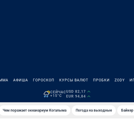
АММА
АФИША
ГОРОСКОП
КУРСЫ ВАЛЮТ
ПРОБКИ
ZODY
И
USD 82,17
СЕЙЧАС
+15°C
EUR 94,84
Чем поражает океанариум Когалыма
Погода на выходные
Байкер