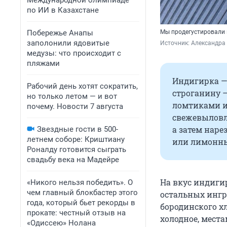
Международной олимпиаде
по ИИ в Казахстане
Побережье Анапы
Мы продегустировали 
заполонили ядовитые
Источник: 
Александра 
медузы: что происходит с
пляжами
Индигирка — 
Рабочий день хотят сократить,
строганину 
но только летом — и вот
ломтиками и
почему. Новости 7 августа
свежевыловл
а затем наре
Звездные гости в 500-
летнем соборе: Криштиану
или лимонны
Роналду готовится сыграть
свадьбу века на Мадейре
На вкус индиги
«Никого нельзя победить». О
чем главный блокбастер этого
остальных ингр
года, который бьет рекорды в
бородинского х
прокате: честный отзыв на
холодное, места
«Одиссею» Нолана