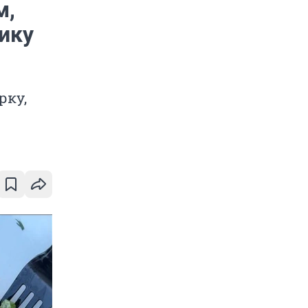
м,
ику
рку,