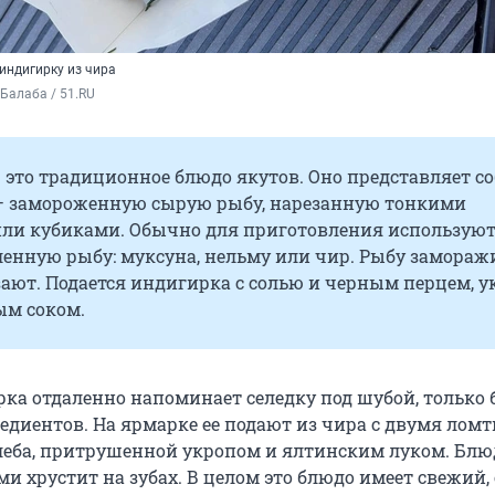
индигирку из чира
Балаба / 51.RU
это традиционное блюдо якутов. Оно представляет с
— замороженную сырую рыбу, нарезанную тонкими
ли кубиками. Обычно для приготовления использую
енную рыбу: муксуна, нельму или чир. Рыбу замораж
зают. Подается индигирка с солью и черным перцем, у
м соком.
рка отдаленно напоминает селедку под шубой, только 
едиентов. На ярмарке ее подают из чира с двумя лом
леба, притрушенной укропом и ялтинским луком. Блю
ми хрустит на зубах. В целом это блюдо имеет свежий,