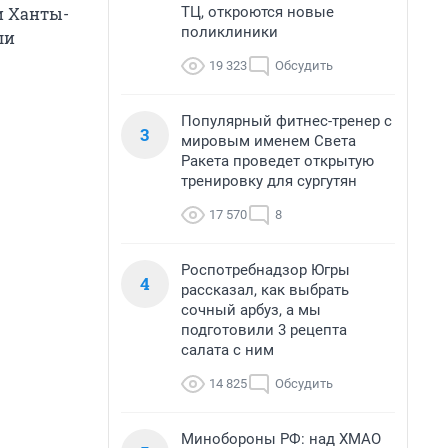
ТЦ, откроются новые
и Ханты-
поликлиники
ли
19 323
Обсудить
Популярный фитнес-тренер с
3
мировым именем Света
Ракета проведет открытую
тренировку для сургутян
17 570
8
Роспотребнадзор Югры
4
рассказал, как выбрать
сочный арбуз, а мы
подготовили 3 рецепта
салата с ним
14 825
Обсудить
Минобороны РФ: над ХМАО