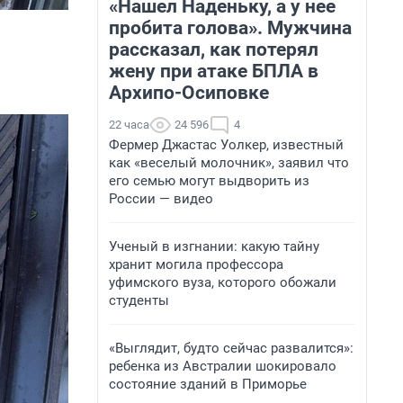
«Нашел Наденьку, а у нее
пробита голова». Мужчина
рассказал, как потерял
жену при атаке БПЛА в
Архипо-Осиповке
22 часа
24 596
4
Фермер Джастас Уолкер, известный
как «веселый молочник», заявил что
его семью могут выдворить из
России — видео
Ученый в изгнании: какую тайну
хранит могила профессора
уфимского вуза, которого обожали
студенты
«Выглядит, будто сейчас развалится»:
ребенка из Австралии шокировало
состояние зданий в Приморье