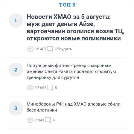
ТОП 5
Новости ХМАО за 5 августа:
1
муж дает деньги Айзе,
вартовчанин оголился возле ТЦ,
откроются новые поликлиники
19 407
Обсудить
Популярный фитнес-тренер с мировым
2
именем Света Ракета проведет открытую
тренировку для сургутян
17 667
8
Минобороны РФ: над ХМАО впервые сбили
3
беспилотники
7 341
4