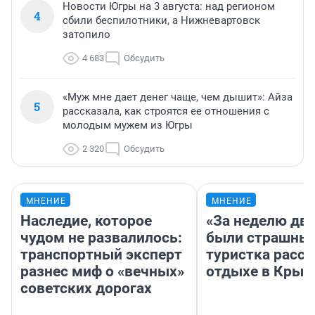
Новости Югры на 3 августа: над регионом
4
сбили беспилотники, а Нижневартовск
затопило
4 683
Обсудить
«Муж мне дает денег чаще, чем дышит»: Айза
5
рассказала, как строятся ее отношения с
молодым мужем из Югры
2 320
Обсудить
МНЕНИЕ
МНЕНИЕ
Наследие, которое
«За неделю две
чудом не развалилось:
были страшные
транспортный эксперт
туристка расск
разнес миф о «вечных»
отдыхе в Крым
советских дорогах