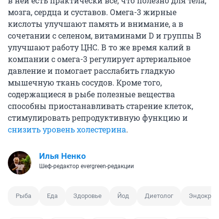
в ней есть практически всё, что полезно для тела,
мозга, сердца и суставов. Омега-3 жирные
кислоты улучшают память и внимание, а в
сочетании с селеном, витаминами D и группы B
улучшают работу ЦНС. В то же время калий в
компании с омега-3 регулирует артериальное
давление и помогает расслабить гладкую
мышечную ткань сосудов. Кроме того,
содержащиеся в рыбе полезные вещества
способны приостанавливать старение клеток,
стимулировать репродуктивную функцию и
снизить уровень холестерина
.
Илья Ненко
Шеф-редактор evergreen-редакции
Рыба
Еда
Здоровье
Йод
Диетолог
Эндокрин