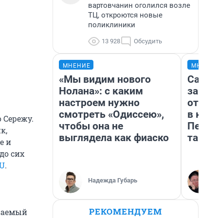
вартовчанин оголился возле
ТЦ, откроются новые
поликлиники
13 928
Обсудить
МНЕНИЕ
МНЕНИ
«Мы видим нового
Самая
Нолана»: с каким
загра
настроем нужно
отпра
смотреть «Одиссею»,
в каз
 Сережу.
чтобы она не
Петро
к,
выглядела как фиаско
там п
е и
до сих
RU
.
Надежда Губарь
РЕКОМЕНДУЕМ
ваемый