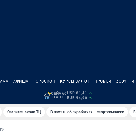
АММА
АФИША
ГОРОСКОП
КУРСЫ ВАЛЮТ
ПРОБКИ
ZODY
И
USD 81,41
СЕЙЧАС
+14°C
EUR 94,06
Оголился около ТЦ
В память об акробатках — спорткомплекс
В
ТИ