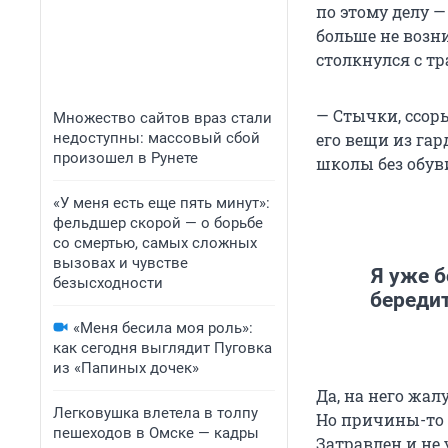
по этому делу 
больше не возни
столкнулся с т
— Стычки, ссор
Множество сайтов враз стали
недоступны: массовый сбой
его вещи из гар
произошел в Рунете
школы без обув
«У меня есть еще пять минут»:
фельдшер скорой — о борьбе
со смертью, самых сложных
вызовах и чувстве
Я уже б
безысходности
бередит
«Меня бесила моя роль»:
как сегодня выглядит Пуговка
из «Папиных дочек»
Да, на него жал
Легковушка влетела в толпу
Но причины-то в
пешеходов в Омске — кадры
Затравлен и не 