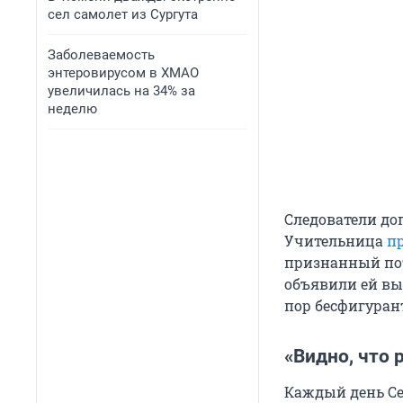
сел самолет из Сургута
Заболеваемость
энтеровирусом в ХМАО
увеличилась на 34% за
неделю
Следователи до
Учительница
п
признанный пот
объявили ей выг
пор бесфигуран
«Видно, что 
Каждый день С