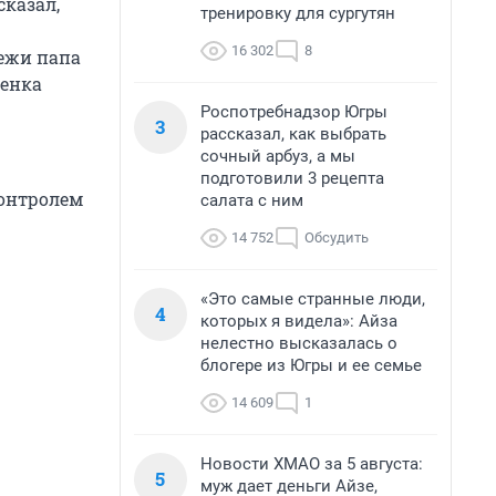
ссказал,
тренировку для сургутян
16 302
8
режи папа
бенка
Роспотребнадзор Югры
3
рассказал, как выбрать
сочный арбуз, а мы
подготовили 3 рецепта
контролем
салата с ним
14 752
Обсудить
«Это самые странные люди,
4
которых я видела»: Айза
нелестно высказалась о
блогере из Югры и ее семье
14 609
1
Новости ХМАО за 5 августа:
5
муж дает деньги Айзе,