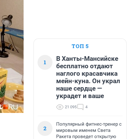
ТОП 5
В Ханты-Мансийске
1
бесплатно отдают
наглого красавчика
мейн-куна. Он украл
наше сердце —
украдет и ваше
21 095
4
Популярный фитнес-тренер с
2
мировым именем Света
Ракета проведет открытую