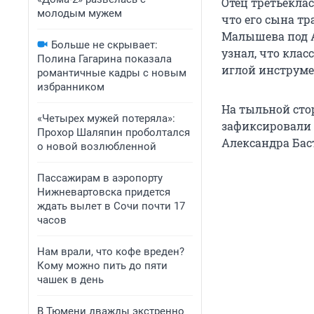
Отец третьекла
молодым мужем
что его сына т
Малышева под А
Больше не скрывает:
узнал, что кла
Полина Гагарина показала
иглой инструмен
романтичные кадры с новым
избранником
На тыльной сто
«Четырех мужей потеряла»:
зафиксировали 
Прохор Шаляпин проболтался
Александра Бас
о новой возлюбленной
Пассажирам в аэропорту
Нижневартовска придется
ждать вылет в Сочи почти 17
часов
Нам врали, что кофе вреден?
Кому можно пить до пяти
чашек в день
В Тюмени дважды экстренно