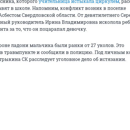
ссника, которого
учительница истыкала циркулем
, ра
равят в школе. Напомним, конфликт возник в поселке
сбестом Свердловской области. От девятилетнего Се
ссный руководитель Ирина Владимировна исколола ре
та за то, что он поцарапал девочку.
роне ладони мальчика были ранки от 27 уколов. Это
в травмпункте и сообщили в полицию. Под личным 
трыкина СК расследует уголовное дело об истязании.