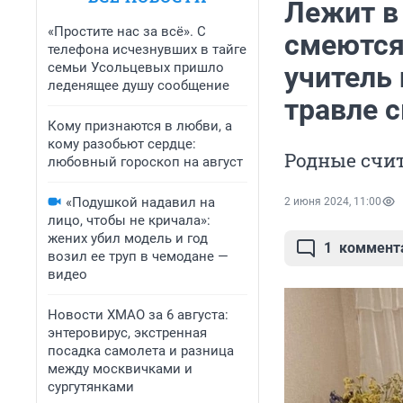
Лежит в
«Простите нас за всё». С
смеются
телефона исчезнувших в тайге
семьи Усольцевых пришло
учитель
леденящее душу сообщение
травле 
Кому признаются в любви, а
кому разобьют сердце:
Родные счит
любовный гороскоп на август
«Подушкой надавил на
2 июня 2024, 11:00
лицо, чтобы не кричала»:
жених убил модель и год
1
коммент
возил ее труп в чемодане —
видео
Новости ХМАО за 6 августа:
энтеровирус, экстренная
посадка самолета и разница
между москвичками и
сургутянками