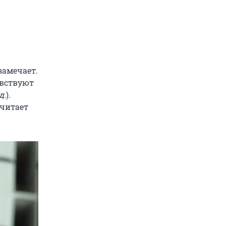
замечает.
увствуют
д.
).
считает