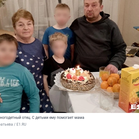
ногодетный отец. С детьми ему помогает мама
атьева / E1.RU