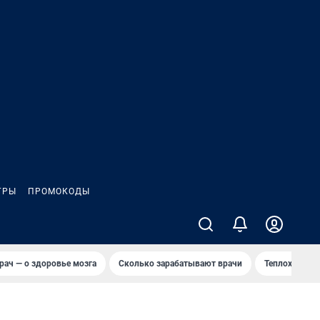
ГРЫ
ПРОМОКОДЫ
рач — о здоровье мозга
Сколько зарабатывают врачи
Теплоход сел