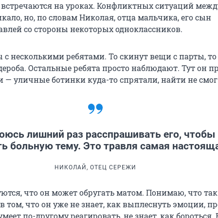
— встречаются на уроках. Конфликтных ситуаций меж
кало, но, по словам Николая, отца мальчика, его сын
равлей со стороны некоторых одноклассников.
ы с несколькими ребятами. То скинут вещи с парты, т
дероба. Остальные ребята просто наблюдают. Тут он п
и — уличные ботинки куда-то спрятали, найти не смог
оюсь лишний раз расспрашивать его, чтобы 
ь больную тему. Это травля самая настоящ
НИКОЛАЙ, ОТЕЦ СЕРЕЖИ
уются, что он может обругать матом. Понимаю, что так
 том, что он уже не знает, как выплеснуть эмоции, пр
умеет по-другому реагировать, не знает, как бороться. 