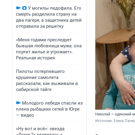
У могилы педофила. Его
смерть разделила страну на
два лагеря, а защитника детей
отправила за решетку
«Меня годами преследует
бывшая любовница мужа: она
портит жилье и угрожает».
Реальная история
Пилоты потерпевшего
крушение самолета
рассказали, как выживали в
сибирской тайге
Молодого лебедя спасли из
плена рыбацких сетей в Югре
Николай — одинокий м
— видео
Источник: 
Елена Панкр
«Ну вот и всё»: звезда
«Дома-2» развелась с