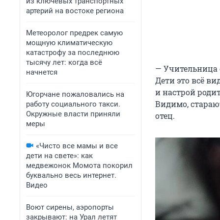
из ключевых транспортных
артерий на востоке региона
Метеоролог предрек самую
мощную климатическую
катастрофу за последнюю
тысячу лет: когда всё
— Учительница е
начнется
Дети это всё в
и настрой родит
Югорчане пожаловались на
Видимо, стараю
работу социального такси.
Окружные власти приняли
отец.
меры
«Чисто все мамы и все
дети на свете»: как
медвежонок Момота покорил
буквально весь интернет.
Видео
Воют сирены, аэропорты
закрывают: на Урал летят