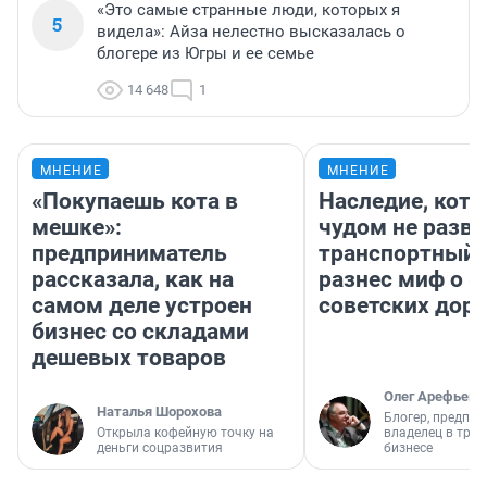
«Это самые странные люди, которых я
5
видела»: Айза нелестно высказалась о
блогере из Югры и ее семье
14 648
1
МНЕНИЕ
МНЕНИЕ
«Покупаешь кота в
Наследие, кото
мешке»:
чудом не разва
предприниматель
транспортный 
рассказала, как на
разнес миф о 
самом деле устроен
советских доро
бизнес со складами
дешевых товаров
Олег Арефьев
Наталья Шорохова
Блогер, предпри
Открыла кофейную точку на
владелец в тра
деньги соцразвития
бизнесе