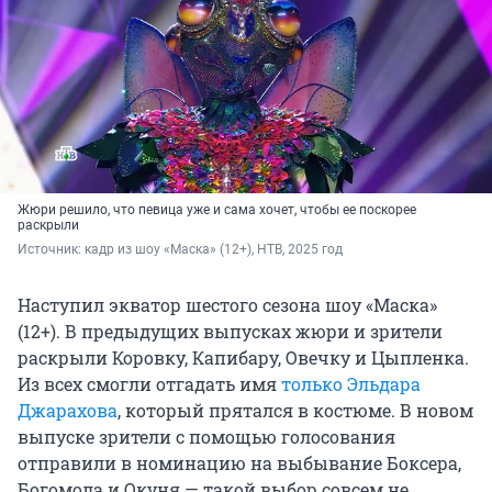
Жюри решило, что певица уже и сама хочет, чтобы ее поскорее
раскрыли
Источник: 
кадр из шоу «Маска» (12+), НТВ, 2025 год
Наступил экватор шестого сезона шоу «Маска»
(12+). В предыдущих выпусках жюри и зрители
раскрыли Коровку, Капибару, Овечку и Цыпленка.
Из всех смогли отгадать имя
только Эльдара
Джарахова
, который прятался в костюме. В новом
выпуске зрители с помощью голосования
отправили в номинацию на выбывание Боксера,
Богомола и Окуня — такой выбор совсем не