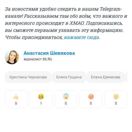
За новостями удобно следить в нашем Telegram-
канале! Рассказываем там обо всём, что важного и
интересного происходит в ХМАО. Подписавшись,
вы сможете первыми узнавать эту информацию.
Чтобы присоединиться,
нажмите сюда
.
Анастасия Шевякова
журналист 86.RU
Кристина Черкасова
Елена Гущина
Елена Ермакова
Е
0
1
0
0
0