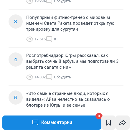
19 294
Обсудить
Популярный фитнес-тренер с мировым
3
именем Света Ракета проведет открытую
тренировку для сургутян
17 516
8
Роспотребнадзор Югры рассказал, как
4
выбрать сочный арбуз, а мы подготовили 3
рецепта салата с ним
14 802
Обсудить
«Это самые странные люди, которых я
5
видела»: Айза нелестно высказалась о
блогере из Югры и ее семье
14 664
1
0
Комментарии