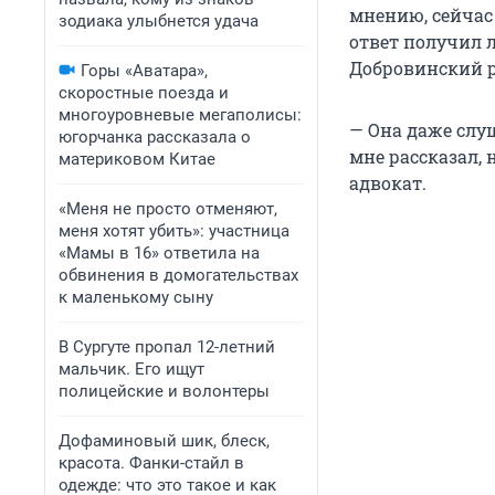
мнению, сейчас 
зодиака улыбнется удача
ответ получил 
Добровинский р
Горы «Аватара»,
скоростные поезда и
многоуровневые мегаполисы:
— Она даже слуш
югорчанка рассказала о
мне рассказал,
материковом Китае
адвокат.
«Меня не просто отменяют,
меня хотят убить»: участница
«Мамы в 16» ответила на
обвинения в домогательствах
к маленькому сыну
В Сургуте пропал 12-летний
мальчик. Его ищут
полицейские и волонтеры
Дофаминовый шик, блеск,
красота. Фанки-стайл в
одежде: что это такое и как