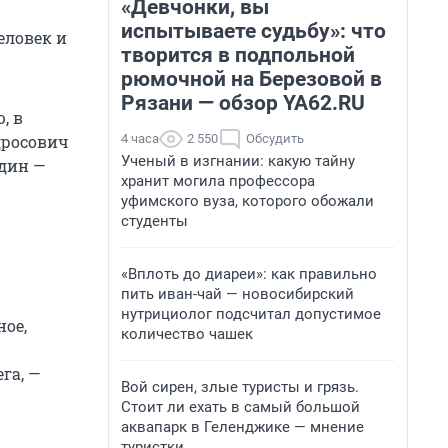
«Девчонки, вы
испытываете судьбу»: что
еловек и
творится в подпольной
рюмочной на Березовой в
Рязани — обзор YA62.RU
, в
4 часа
2 550
Обсудить
дросович
Ученый в изгнании: какую тайну
один —
хранит могила профессора
уфимского вуза, которого обожали
студенты
«Вплоть до диареи»: как правильно
пить иван-чай — новосибирский
нутрициолог подсчитал допустимое
ное,
количество чашек
га, —
Вой сирен, злые туристы и грязь.
Стоит ли ехать в самый большой
аквапарк в Геленджике — мнение
туристки