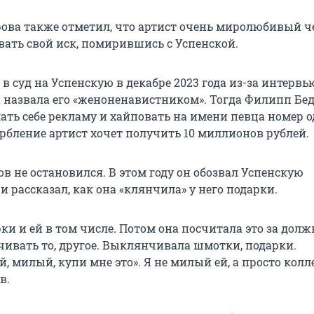
ова также отметил, что артист очень миролюбивый ч
вать свой иск, помирившись с Успенской.
в суд на Успенскую в декабре 2023 года из-за интервью
 назвала его «женоненавистником». Тогда Филипп Бе
лать себе рекламу и хайповать на имени певца номер 
орбление артист хочет получить 10 миллионов рублей.
в не остановился. В этом году он обозвал Успенскую
 рассказал, как она «клянчила» у него подарки.
ки и ей в том числе. Потом она посчитала это за долж
ивать то, другое. Выклянчивала шмотки, подарки.
, милый, купи мне это». Я не милый ей, а просто колле
в.