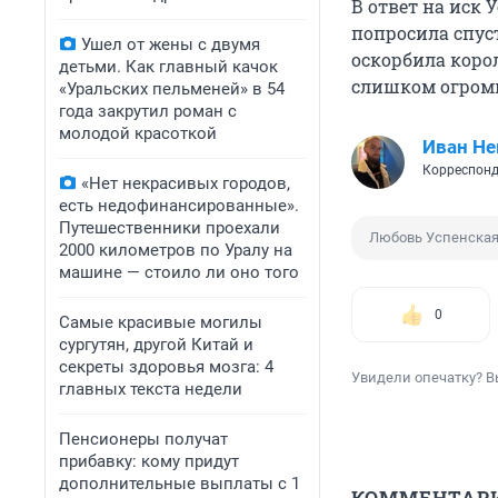
В ответ на иск
попросила спуст
Ушел от жены с двумя
оскорбила корол
детьми. Как главный качок
слишком огромн
«Уральских пельменей» в 54
года закрутил роман с
молодой красоткой
Иван Не
Корреспонд
«Нет некрасивых городов,
есть недофинансированные».
Путешественники проехали
Любовь Успенска
2000 километров по Уралу на
машине — стоило ли оно того
0
Самые красивые могилы
сургутян, другой Китай и
секреты здоровья мозга: 4
Увидели опечатку? В
главных текста недели
Пенсионеры получат
прибавку: кому придут
дополнительные выплаты с 1
КОММЕНТАР