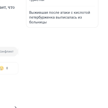
и
ает, что
Выжившая после атаки с кислотой
петербурженка выписалась из
больницы
Конфликт
Разбирательство
Ссора
0