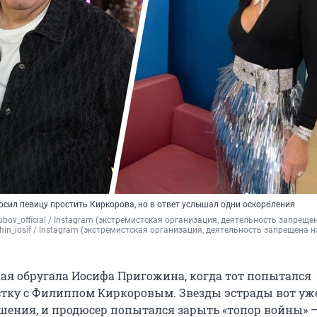
сил певицу простить Киркорова, но в ответ услышал одни оскорбления
ubov_official / Instagram (экстремистская организация, деятельность запрещен
hin_iosif / Instagram (экстремистская организация, деятельность запрещена на
ая обругала Иосифа Пригожина, когда тот попытался
тку с Филиппом Киркоровым. Звезды эстрады вот уж
ения, и продюсер попытался зарыть «топор войны» —