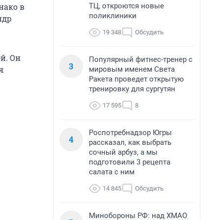
ТЦ, откроются новые
нако в
поликлиники
ндр
19 348
Обсудить
й. Он
Популярный фитнес-тренер с
3
я
мировым именем Света
Ракета проведет открытую
тренировку для сургутян
17 595
8
Роспотребнадзор Югры
4
рассказал, как выбрать
сочный арбуз, а мы
подготовили 3 рецепта
салата с ним
14 845
Обсудить
Минобороны РФ: над ХМАО