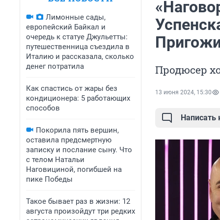
«Нагово
Лимонные сады,
Успенск
европейский Байкал и
очередь к статуе Джульетты:
Пригож
путешественница съездила в
Италию и рассказала, сколько
денег потратила
Продюсер х
Как спастись от жары без
13 июня 2024, 15:30
кондиционера: 5 работающих
способов
Написать
Покорила пять вершин,
оставила предсмертную
записку и послание сыну. Что
с телом Натальи
Наговициной, погибшей на
пике Победы
Такое бывает раз в жизни: 12
августа произойдут три редких