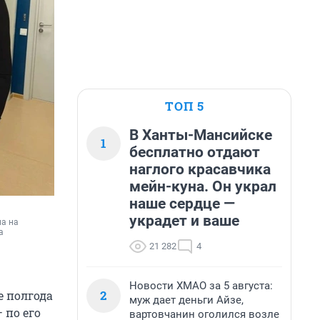
ТОП 5
В Ханты-Мансийске
1
бесплатно отдают
наглого красавчика
мейн-куна. Он украл
наше сердце —
украдет и ваше
а на 
 
21 282
4
Новости ХМАО за 5 августа:
2
е полгода
муж дает деньги Айзе,
 по его
вартовчанин оголился возле