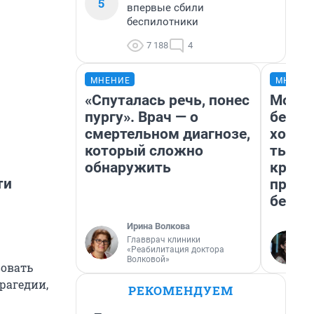
5
впервые сбили
беспилотники
7 188
4
МНЕНИЕ
МНЕНИ
«Спуталась речь, понес
Мой б
пургу». Врач — о
береж
смертельном диагнозе,
хотел
который сложно
тысяч
обнаружить
креди
ти
приех
безоп
Ирина Волкова
Главврач клиники
«Реабилитация доктора
Волковой»
вовать
рагедии,
РЕКОМЕНДУЕМ