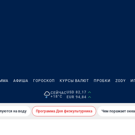
АММА
АФИША
ГОРОСКОП
КУРСЫ ВАЛЮТ
ПРОБКИ
ZODY
И
USD 82,17
СЕЙЧАС
+18°C
EUR 94,84
луются на воду
Программа Дня физкультурника
Чем поражает оке