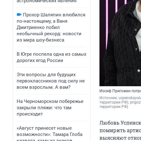
астрономических явления
Прохор Шаляпин влюбился
по-настоящему, а Ваня
Дмитриенко побил
необычный рекорд: новости
из мира шоу-бизнеса
В Югре поспела одна из самых
дорогих ягод России
Эти вопросы для будущих
первоклассников под силу не
всем взрослым. А вам?
Иосиф Пригожин попро
Источник: 
uspenskayal
На Черноморском побережье
территории РФ); prigoz
территории РФ)
закрыли пляжи: что там
происходит
Любовь Успенск
«Август принесет новые
помирить артис
возможности»: Тамара Глоба
выясняют отнош
назвала, кому из знаков