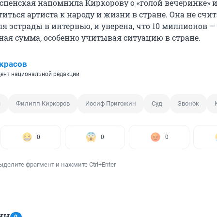
 Успенская напомнила Киркорову о «голой вечеринке» 
иться артиста к народу и жизни в стране. Она не счит
я эстрады в интервью, и уверена, что 10 миллионов —
ая сумма, особенно учитывая ситуацию в стране.
красов
ент национальной редакции
я
Филипп Киркоров
Иосиф Пригожин
Суд
Звонок
0
0
0
ыделите фрагмент и нажмите Ctrl+Enter
ИИ