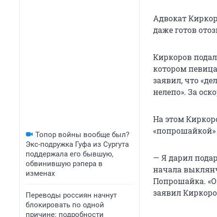
Адвокат Киркор
даже готов отоз
Киркоров подал 
котором певица
заявил, что «де
нелепо». За оск
На этом Киркоро
«попрошайкой» и
Топор войны вообще был?
Экс-подружка Гуфа из Сургута
поддержала его бывшую,
— Я дарил подар
обвинившую рэпера в
начала выклянч
изменах
Попрошайка. «Ой
заявил Киркоро
Переводы россиян начнут
блокировать по одной
причине: подробности