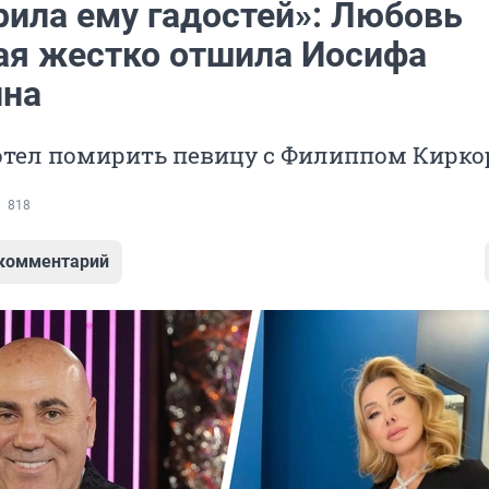
рила ему гадостей»: Любовь
ая жестко отшила Иосифа
ина
отел помирить певицу с Филиппом Кирк
818
 комментарий