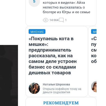
5
которых я видела»: Айза
нелестно высказалась о
блогере из Югры и ее семье
14 664
1
МНЕНИЕ
МНЕНИ
«Покупаешь кота в
«Спут
мешке»:
пургу»
предприниматель
смерт
рассказала, как на
котор
самом деле устроен
обнар
бизнес со складами
дешевых товаров
Наталья Шорохова
Открыла кофейную точку на
деньги соцразвития
РЕКОМЕНДУЕМ