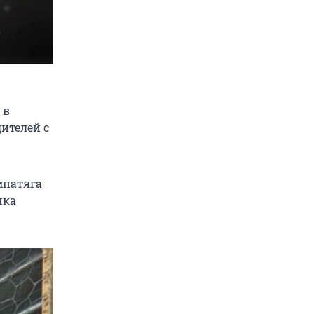
 в
ителей с
мпатяга
шка