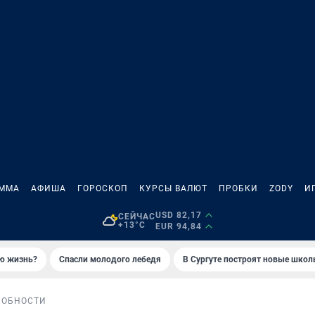
АММА
АФИША
ГОРОСКОП
КУРСЫ ВАЛЮТ
ПРОБКИ
ZODY
И
USD 82,17
СЕЙЧАС
+13°C
EUR 94,84
ую жизнь?
Спасли молодого лебедя
В Сургуте построят новые шко
РОБНОСТИ