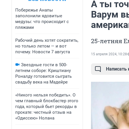
А ты то
Побережье Анапы
Варум в
заполонили ядовитые
медузы: что происходит с
америка
пляжами
25-летняя Е
Рабочий день хотят сократить,
но только летом — и вот
почему. Новости 7 августа
15 апреля 2024, 10:28
Звездные гости в 500-
Написать
летнем соборе: Криштиану
Роналду готовится сыграть
свадьбу века на Мадейре
«Никого нельзя победить». О
чем главный блокбастер этого
года, который бьет рекорды в
прокате: честный отзыв на
«Одиссею» Нолана