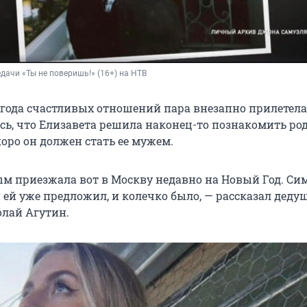
едачи «Ты не поверишь!» (16+) на НТВ
 года счастливых отношений пара внезапно прилетела
сь, что Елизавета решила наконец-то познакомить род
оро он должен стать ее мужем.
ым приезжала вот в Москву недавно на Новый Год. Си
 ей уже предложил, и колечко было, — рассказал деду
лай Агутин.