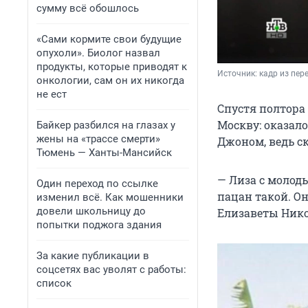
сумму всё обошлось
«Сами кормите свои будущие
опухоли». Биолог назвал
продукты, которые приводят к
Источник: 
кадр из пер
онкологии, сам он их никогда
не ест
Спустя полтора
Москву: оказало
Байкер разбился на глазах у
жены на «трассе смерти»
Джоном, ведь ск
Тюмень — Ханты-Мансийск
— Лиза с молод
Один переход по ссылке
пацан такой. Он
изменил всё. Как мошенники
довели школьницу до
Елизаветы Нико
попытки поджога здания
За какие публикации в
соцсетях вас уволят с работы:
список