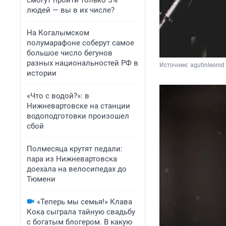
смогут пройти только 5%
людей — вы в их числе?
На Когалымском
полумарафоне соберут самое
большое число бегунов
разных национальностей РФ в
Источник: 
agutinleoni
истории
«Что с водой?»: в
Нижневартовске на станции
водоподготовки произошел
сбой
Полмесяца крутят педали:
пара из Нижневартовска
доехала на велосипедах до
Тюмени
«Теперь мы семья!» Клава
Кока сыграла тайную свадьбу
с богатым блогером. В какую