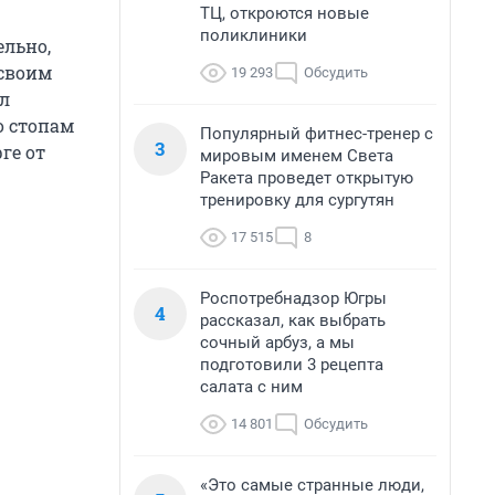
ТЦ, откроются новые
поликлиники
ельно,
 своим
19 293
Обсудить
л
о стопам
Популярный фитнес-тренер с
3
ге от
мировым именем Света
Ракета проведет открытую
тренировку для сургутян
17 515
8
Роспотребнадзор Югры
4
рассказал, как выбрать
сочный арбуз, а мы
подготовили 3 рецепта
салата с ним
14 801
Обсудить
«Это самые странные люди,