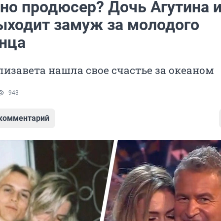
чно продюсер? Дочь Агутина 
ыходит замуж за молодого
нца
лизавета нашла свое счастье за океаном
943
 комментарий