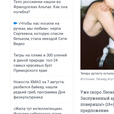
Тело россиянки нашли во
Французских Альпах. Как она
погибла?
«Чтобы нас носили на
ручках, мы любим»: нерпа
Сергеевна, которую спасли
бельком, стала звездой Сети.
Видео
Тигры на пляже и 300 оленей
в дикой природе: топ-24
самых красивых бухт
Приморского края
Теперь артисту остало
Источник: 
Леонид Агут
Новости ХМАО за 7 августа:
разбился байкер, нашли
Уже скоро Леон
редкий гриб, программа Дня
физкультурника
Заслуженный ар
поверишь!» (16+
«Жила тут интеллигенция».
предложение.
История сибирского дома-