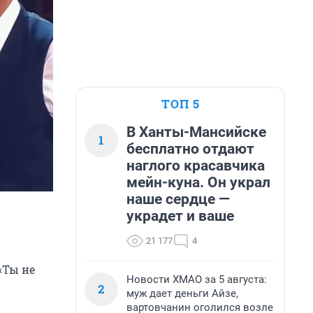
ТОП 5
В Ханты-Мансийске
1
бесплатно отдают
наглого красавчика
мейн-куна. Он украл
наше сердце —
украдет и ваше
21 177
4
«Ты не
Новости ХМАО за 5 августа:
2
муж дает деньги Айзе,
вартовчанин оголился возле