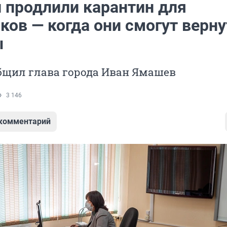
и продлили карантин для
ков — когда они смогут верн
ы
бщил глава города Иван Ямашев
3 146
 комментарий