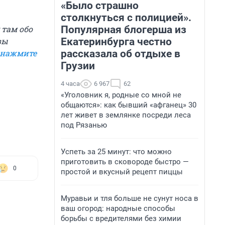
«Было страшно
столкнуться с полицией».
Популярная блогерша из
 там обо
Екатеринбурга честно
вы
рассказала об отдыхе в
нажмите
Грузии
4 часа
6 967
62
«Уголовник я, родные со мной не
общаются»: как бывший «афганец» 30
лет живет в землянке посреди леса
под Рязанью
Успеть за 25 минут: что можно
приготовить в сковороде быстро —
0
простой и вкусный рецепт пиццы
Муравьи и тля больше не сунут носа в
ваш огород: народные способы
борьбы с вредителями без химии