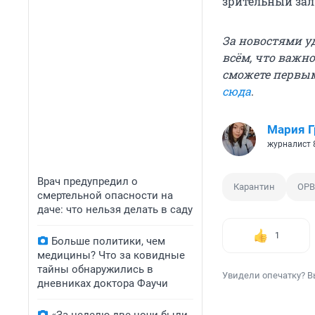
зрительный зал 
За новостями у
всём, что важн
сможете первым
сюда
.
Мария 
журналист 
Врач предупредил о
Карантин
ОР
смертельной опасности на
даче: что нельзя делать в саду
1
Больше политики, чем
медицины? Что за ковидные
тайны обнаружились в
Увидели опечатку? В
дневниках доктора Фаучи