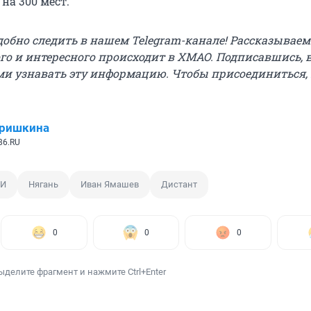
на 300 мест.
добно следить в нашем Telegram-канале! Рассказываем
ого и интересного происходит в ХМАО. Подписавшись, 
и узнавать эту информацию. Чтобы присоединиться,
Гришкина
86.RU
ВИ
Нягань
Иван Ямашев
Дистант
0
0
0
ыделите фрагмент и нажмите Ctrl+Enter