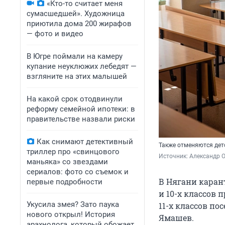
«Кто-то считает меня
сумасшедшей». Художница
приютила дома 200 жирафов
— фото и видео
В Югре поймали на камеру
купание неуклюжих лебедят —
взгляните на этих малышей
На какой срок отодвинули
реформу семейной ипотеки: в
правительстве назвали риски
Как снимают детективный
Также отменяются дет
триллер про «свинцового
Источник: 
Александр 
маньяка» со звездами
сериалов: фото со съемок и
В Нягани каран
первые подробности
и 10-х классов 
Укусила змея? Зато паука
11-х классов по
нового открыл! История
Ямашев.
арахнолога, который обожает