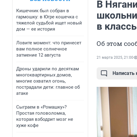
В Няган
Кишечник был собран в
школьни
гармошку: в Югре кошечка с
тяжелой судьбой ищет новый
в класс
дом — ее история
Об этом соо
Ловите момент: что принесет
вам полное солнечное
затмение 12 августа
21 марта 2025, 21:00
Дроны ударили по десяткам
Написать
многоквартирных домов,
многие охватил огонь,
пострадали дети: главное об
атаке
Сыграем в «Ромашку»?
Простая головоломка,
которая взбодрит мозг не
хуже кофе