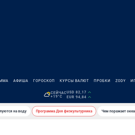
АММА
АФИША
ГОРОСКОП
КУРСЫ ВАЛЮТ
ПРОБКИ
ZODY
И
USD 82,17
СЕЙЧАС
+19°C
EUR 94,84
луются на воду
Программа Дня физкультурника
Чем поражает оке