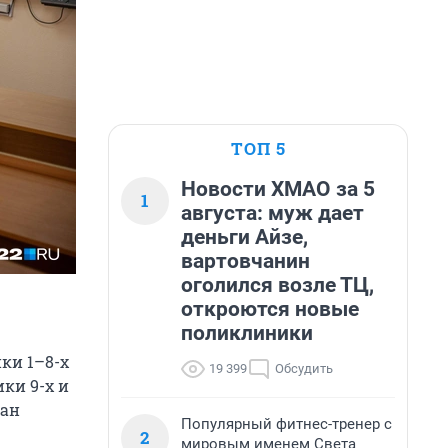
ТОП 5
Новости ХМАО за 5
1
августа: муж дает
деньги Айзе,
вартовчанин
оголился возле ТЦ,
откроются новые
поликлиники
ки 1–8-х
19 399
Обсудить
ки 9-х и
ван
Популярный фитнес-тренер с
2
мировым именем Света