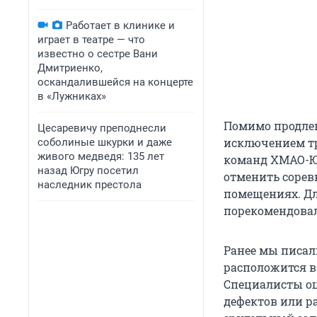
Работает в клинике и
играет в театре — что
известно о сестре Вани
Дмитриенко,
оскандалившейся на концерте
в «Лужниках»
Помимо продлен
Цесаревичу преподнесли
исключением тр
соболиные шкурки и даже
живого медведя: 135 лет
команд ХМАО-Ю
назад Югру посетил
отменить сорев
наследник престола
помещениях. Д
порекомендовал
Ранее мы писал
расположится в
Специалисты оц
дефектов или р