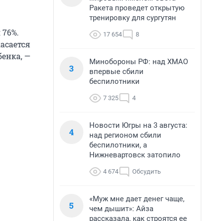
Ракета проведет открытую
тренировку для сургутян
 76%.
17 654
8
асается
бенка, —
Минобороны РФ: над ХМАО
3
впервые сбили
беспилотники
7 325
4
Новости Югры на 3 августа:
4
над регионом сбили
беспилотники, а
Нижневартовск затопило
4 674
Обсудить
«Муж мне дает денег чаще,
5
чем дышит»: Айза
рассказала, как строятся ее