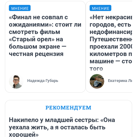
МНЕНИЕ
МНЕНИЕ
«Финал не совпал с
«Нет некрасив
ожиданиями»: стоит ли
городов, есть
смотреть фильм
недофинансиро
«Старый орел» на
Путешественн
большом экране —
проехали 2000
честная рецензия
километров по 
машине — стои
того
Надежда Губарь
Екатерина Лит
РЕКОМЕНДУЕМ
Накипело у младшей сестры: «Она
уехала жить, а я осталась быть
хорошей»