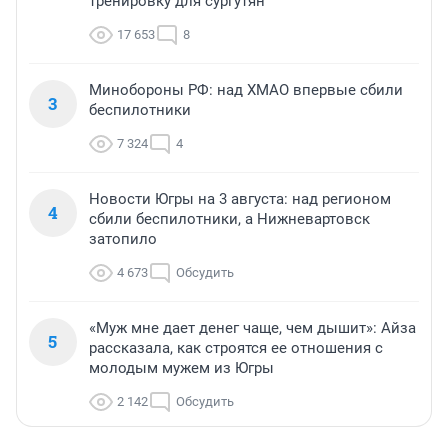
тренировку для сургутян
17 653
8
Минобороны РФ: над ХМАО впервые сбили
3
беспилотники
7 324
4
Новости Югры на 3 августа: над регионом
4
сбили беспилотники, а Нижневартовск
затопило
4 673
Обсудить
«Муж мне дает денег чаще, чем дышит»: Айза
5
рассказала, как строятся ее отношения с
молодым мужем из Югры
2 142
Обсудить