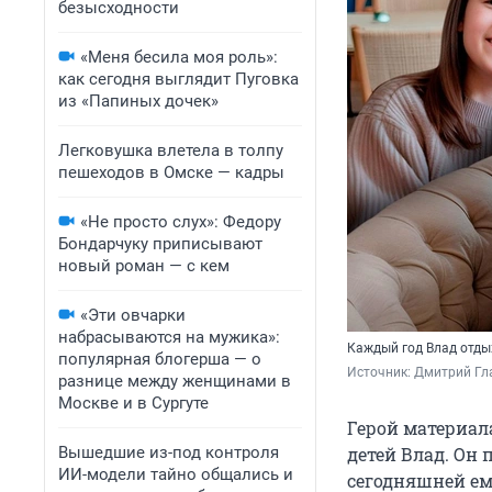
безысходности
«Меня бесила моя роль»:
как сегодня выглядит Пуговка
из «Папиных дочек»
Легковушка влетела в толпу
пешеходов в Омске — кадры
«Не просто слух»: Федору
Бондарчуку приписывают
новый роман — с кем
«Эти овчарки
набрасываются на мужика»:
Каждый год Влад отды
популярная блогерша — о
Источник: 
Дмитрий Гл
разнице между женщинами в
Москве и в Сургуте
Герой материал
Вышедшие из-под контроля
детей Влад. Он 
ИИ-модели тайно общались и
сегодняшней ем