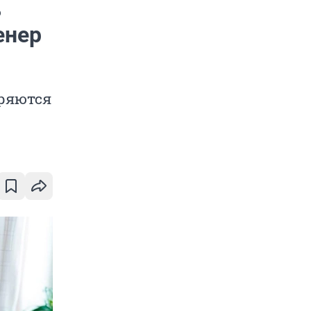
ь
енер
дряются