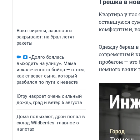
Трешка в но
Квартира у нас 
оставшуюся сум
комфортный, все
Воют сирены, аэропорты
закрывают: на Урал летят
ракеты
Одежду берем в 
современный ки
«Долго боялась
пробегом — это 
выходить на улицу». Мама
немного взяли в
искалеченного бойца — о том,
как спасает сына, который
разбился по пути к невесте
Югру накроет очень сильный
дождь, град и ветер 6 августа
Дома полыхают, дрон попал в
склад Wildberries: главное о
налетах