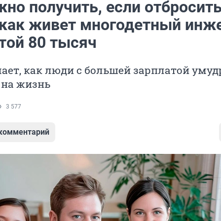
жно получить, если отбросит
 как живет многодетный инж
той 80 тысяч
ает, как люди с большей зарплатой уму
 на жизнь
3 577
 комментарий