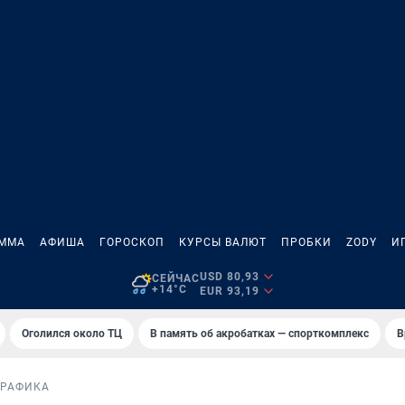
АММА
АФИША
ГОРОСКОП
КУРСЫ ВАЛЮТ
ПРОБКИ
ZODY
И
USD 80,93
СЕЙЧАС
+14°C
EUR 93,19
Оголился около ТЦ
В память об акробатках — спорткомплекс
В
РАФИКА