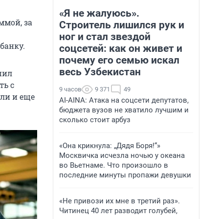
«Я не жалуюсь».
ммой, за
Строитель лишился рук и
ног и стал звездой
банку.
соцсетей: как он живет и
почему его семью искал
весь Узбекистан
пил
ть с
9 часов
9 371
49
или и еще
AI-AINA: Атака на соцсети депутатов,
бюджета вузов не хватило лучшим и
сколько стоит арбуз
«Она крикнула: „Дядя Боря!“»
Москвичка исчезла ночью у океана
во Вьетнаме. Что произошло в
последние минуты пропажи девушки
«Не привози их мне в третий раз».
Читинец 40 лет разводит голубей,