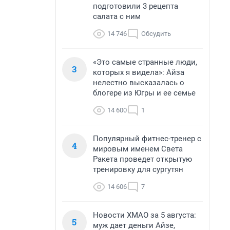
подготовили 3 рецепта
салата с ним
14 746
Обсудить
«Это самые странные люди,
3
которых я видела»: Айза
нелестно высказалась о
блогере из Югры и ее семье
14 600
1
Популярный фитнес-тренер с
4
мировым именем Света
Ракета проведет открытую
тренировку для сургутян
14 606
7
Новости ХМАО за 5 августа:
5
муж дает деньги Айзе,