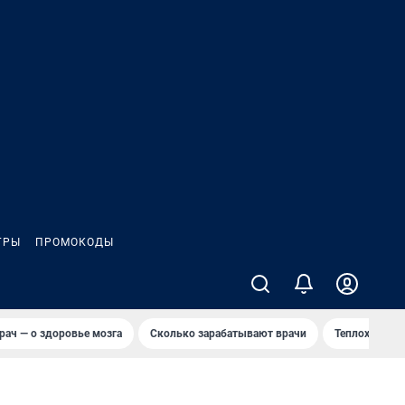
ГРЫ
ПРОМОКОДЫ
рач — о здоровье мозга
Сколько зарабатывают врачи
Теплоход сел