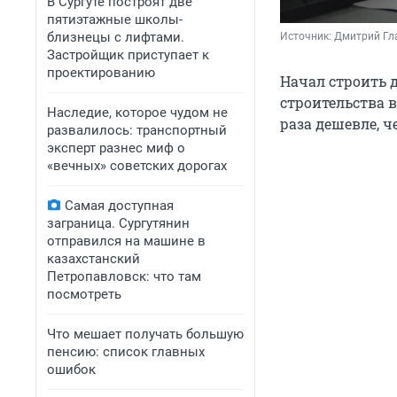
В Сургуте построят две
пятиэтажные школы-
близнецы с лифтами.
Источник: 
Дмитрий Гл
Застройщик приступает к
проектированию
Начал строить д
строительства в
Наследие, которое чудом не
раза дешевле, ч
развалилось: транспортный
эксперт разнес миф о
«вечных» советских дорогах
Самая доступная
заграница. Сургутянин
отправился на машине в
казахстанский
Петропавловск: что там
посмотреть
Что мешает получать большую
пенсию: список главных
ошибок