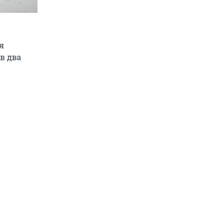
я
в два