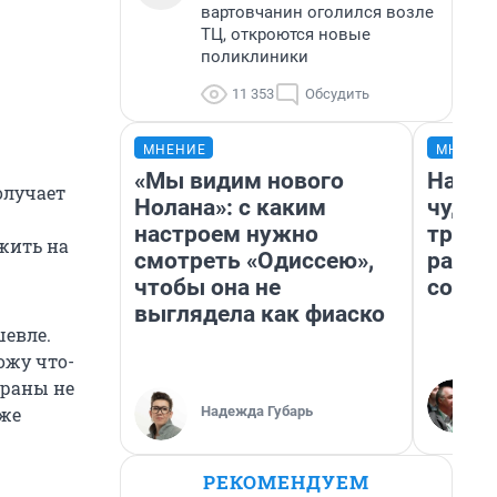
вартовчанин оголился возле
ТЦ, откроются новые
поликлиники
11 353
Обсудить
МНЕНИЕ
МНЕНИ
«Мы видим нового
Насле
олучает
Нолана»: с каким
чудом
настроем нужно
транс
жить на
смотреть «Одиссею»,
разне
чтобы она не
совет
выглядела как фиаско
шевле.
ожу что-
ораны не
Надежда Губарь
аже
РЕКОМЕНДУЕМ