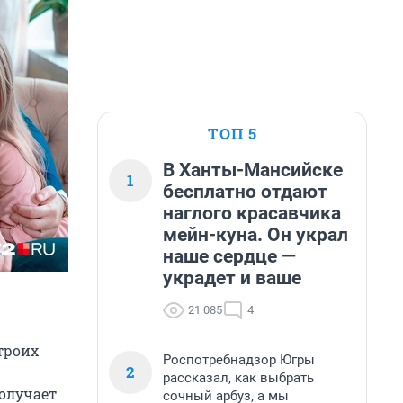
ТОП 5
В Ханты-Мансийске
1
бесплатно отдают
наглого красавчика
мейн-куна. Он украл
наше сердце —
украдет и ваше
21 085
4
троих
Роспотребнадзор Югры
2
рассказал, как выбрать
получает
сочный арбуз, а мы