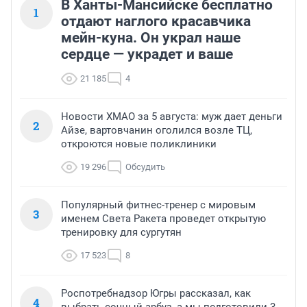
В Ханты-Мансийске бесплатно
1
отдают наглого красавчика
мейн-куна. Он украл наше
сердце — украдет и ваше
21 185
4
Новости ХМАО за 5 августа: муж дает деньги
2
Айзе, вартовчанин оголился возле ТЦ,
откроются новые поликлиники
19 296
Обсудить
Популярный фитнес-тренер с мировым
3
именем Света Ракета проведет открытую
тренировку для сургутян
17 523
8
Роспотребнадзор Югры рассказал, как
4
выбрать сочный арбуз, а мы подготовили 3