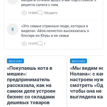
рецепта салата с ним
14 804
Обсудить
«Это самые странные люди, которых я
5
видела»: Айза нелестно высказалась о
блогере из Югры и ее семье
14 670
1
МНЕНИЕ
МНЕНИЕ
«Покупаешь кота в
«Мы видим нов
мешке»:
Нолана»: с как
предприниматель
настроем нужн
рассказала, как на
смотреть «Оди
самом деле устроен
чтобы она не
бизнес со складами
выглядела как
дешевых товаров