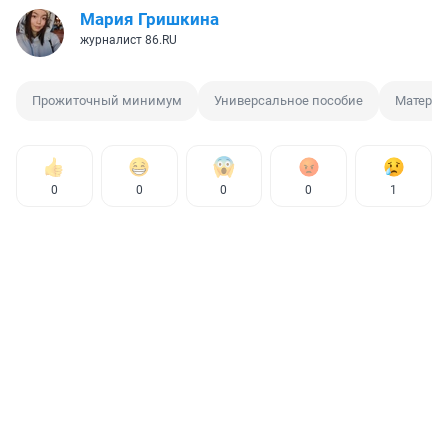
Мария Гришкина
журналист 86.RU
Прожиточный минимум
Универсальное пособие
Материн
0
0
0
0
1