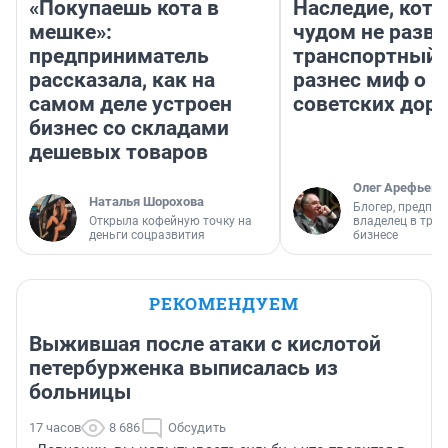
«Покупаешь кота в
Наследие, кото
мешке»:
чудом не разва
предприниматель
транспортный 
рассказала, как на
разнес миф о 
самом деле устроен
советских доро
бизнес со складами
дешевых товаров
Олег Арефьев
Наталья Шорохова
Блогер, предпри
Открыла кофейную точку на
владелец в тра
деньги соцразвития
бизнесе
РЕКОМЕНДУЕМ
Выжившая после атаки с кислотой
петербурженка выписалась из
больницы
17 часов
8 686
Обсудить