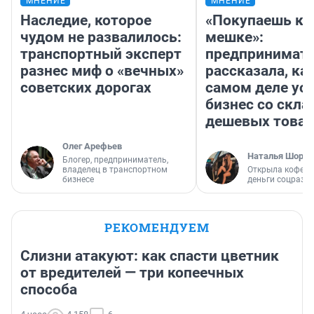
МНЕНИЕ
МНЕНИЕ
Наследие, которое
«Покупаешь ко
чудом не развалилось:
мешке»:
транспортный эксперт
предпринимат
разнес миф о «вечных»
рассказала, как
советских дорогах
самом деле ус
бизнес со скл
дешевых това
Олег Арефьев
Наталья Шорох
Блогер, предприниматель,
владелец в транспортном
Открыла кофейн
бизнесе
деньги соцразв
РЕКОМЕНДУЕМ
Слизни атакуют: как спасти цветник
от вредителей — три копеечных
способа