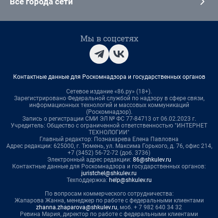
Все города сети
Мы в соцсетях
Контактные данные для Роскомнадзора и государственных органов
Сетевое издание «86.ру» (18+).
Зарегистрировано Федеральной службой по надзору в сфере связи,
информационных технологий и массовых коммуникаций
(Роскомнадзор).
Запись о регистрации СМИ ЭЛ № ФС 77-84713 от 06.02.2023 г.
Учредитель: Общество с ограниченной ответственностью "ИНТЕРНЕТ
ТЕХНОЛОГИИ"
Главный редактор: Познахарева Елена Павловна
Адрес редакции: 625000, г. Тюмень, ул. Максима Горького, д. 76, офис 214,
+7 (3452) 56-72-72 (доб. 3736)
Электронный адрес редакции:
86@shkulev.ru
Контактные данные для Роскомнадзора и государственных органов:
juristchel@shkulev.ru
Техподдержка:
help@shkulev.ru
По вопросам коммерческого сотрудничества:
Жапарова Жанна, менеджер по работе с федеральными клиентами
zhanna.zhaparova@shkulev.ru
, моб. + 7 982 640 34 32
Ревина Мария, директор по работе с федеральными клиентами