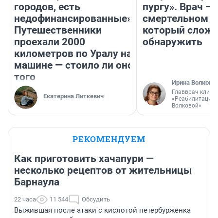
городов, есть
пургу». Врач — 
недофинансированные».
смертельном д
Путешественники
который слож
проехали 2000
обнаружить
километров по Уралу на
машине — стоило ли оно
того
Ирина Волкова
Главврач клини
Екатерина Литкевич
«Реабилитация 
Волковой»
РЕКОМЕНДУЕМ
Как приготовить хачапури —
несколько рецептов от жительницы
Барнаула
22 часа
11 544
Обсудить
Выжившая после атаки с кислотой петербурженка