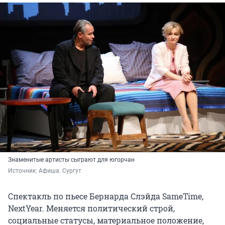
Знаменитые артисты сыграют для югорчан
Источник: 
Афиша. Сургут
Спектакль по пьесе Бернарда Слэйда SameTime,
NextYear. Меняется политический строй,
социальные статусы, материальное положение,