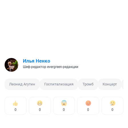
Илья Ненко
Шеф-редактор evergreen-редакции
Леонид Агутин
Госпитализация
Тромб
Концерт
А
0
0
0
0
0