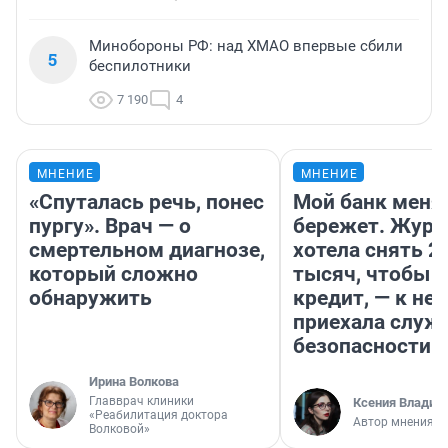
Минобороны РФ: над ХМАО впервые сбили
5
беспилотники
7 190
4
МНЕНИЕ
МНЕНИЕ
«Спуталась речь, понес
Мой банк меня
пургу». Врач — о
бережет. Журн
смертельном диагнозе,
хотела снять 2
который сложно
тысяч, чтобы п
обнаружить
кредит, — к не
приехала служ
безопасности
Ирина Волкова
Главврач клиники
Ксения Владим
«Реабилитация доктора
Автор мнения
Волковой»