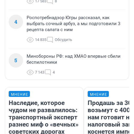
17 583
8
Роспотребнадзор Югры рассказал, как
4
выбрать сочный арбуз, а мы подготовили 3
рецепта салата с ним
14 835
Обсудить
Минобороны РФ: над ХМАО впервые сбили
5
беспилотники
7 143
4
МНЕНИЕ
МНЕНИЕ
Наследие, которое
Продашь за 300
чудом не развалилось:
возьмут с 4000
транспортный эксперт
нам готовит н
разнес миф о «вечных»
налоговый зако
советских дорогах
коснется импор