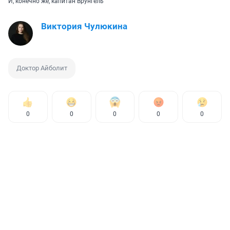
И, конечно же, капитан Врунгель
Виктория Чулюкина
Доктор Айболит
0
0
0
0
0