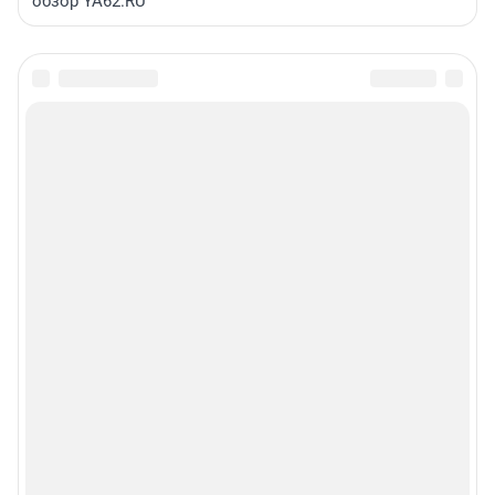
обзор YA62.RU