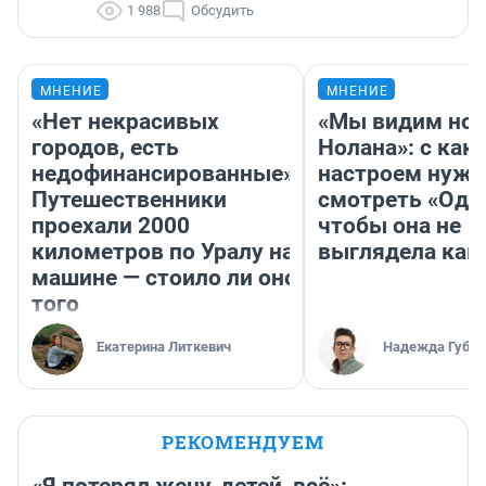
1 988
Обсудить
МНЕНИЕ
МНЕНИЕ
«Нет некрасивых
«Мы видим нов
городов, есть
Нолана»: с как
недофинансированные».
настроем нужн
Путешественники
смотреть «Оди
проехали 2000
чтобы она не
километров по Уралу на
выглядела как
машине — стоило ли оно
того
Екатерина Литкевич
Надежда Губар
РЕКОМЕНДУЕМ
«Я потерял жену, детей, всё»: