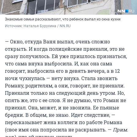
Знакомые семьи рассказывают, что ребенок выпал из окна кухни
Источник: 
Наталья Бурухина / NN.RU
— Окно, откуда Ваня выпал, очень сложно
открыть. И когда полицейские приехали, это не
сразу получилось. Ей уже пришлось признаться,
что сама внука выбросила. И, как она сама
говорит, выбросила его в девять вечера, а в 12
ночи чухнулась — нету внука. Стала звонить
Роману, родителям, а они, говорит, не приехали.
Приехали только на следующий день утром. Но,
опять же, это с ее слов. Я не думаю, что Роман не
приехал. Она, может, и не звонила. Ее пьяные
бредни. В общем, не знаю. Идет следствие, —
пересказывает жена коллеги по работе Романа
(свое имя она попросила не раскрывать. —
Прим.
ред.
), что ей удалось узнать.