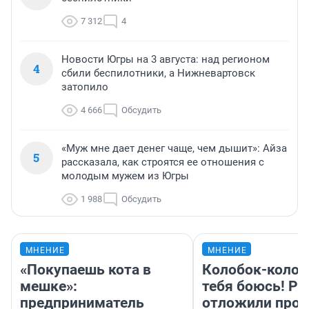
7 312
4
Новости Югры на 3 августа: над регионом
4
сбили беспилотники, а Нижневартовск
затопило
4 666
Обсудить
«Муж мне дает денег чаще, чем дышит»: Айза
5
рассказала, как строятся ее отношения с
молодым мужем из Югры
1 988
Обсудить
МНЕНИЕ
МНЕНИЕ
«Покупаешь кота в
Колобок-колобо
мешке»:
тебя боюсь! Ра
предприниматель
отложили прок