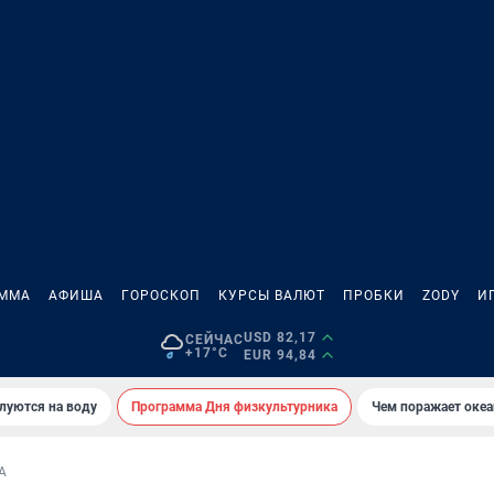
АММА
АФИША
ГОРОСКОП
КУРСЫ ВАЛЮТ
ПРОБКИ
ZODY
И
USD 82,17
СЕЙЧАС
+17°C
EUR 94,84
луются на воду
Программа Дня физкультурника
Чем поражает оке
А