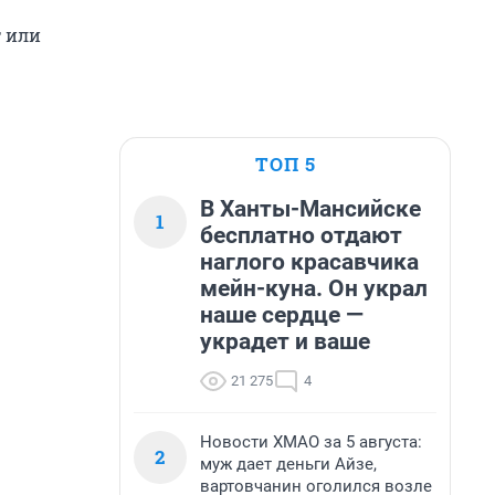
т или
ТОП 5
В Ханты-Мансийске
1
бесплатно отдают
наглого красавчика
мейн-куна. Он украл
наше сердце —
украдет и ваше
21 275
4
Новости ХМАО за 5 августа:
2
муж дает деньги Айзе,
вартовчанин оголился возле