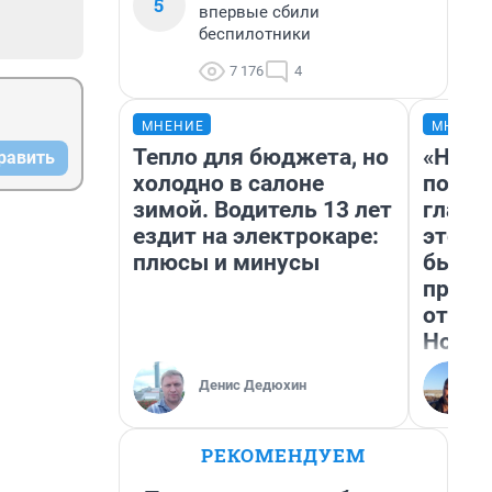
5
впервые сбили
беспилотники
7 176
4
МНЕНИЕ
МНЕНИ
Тепло для бюджета, но
«Нико
равить
холодно в салоне
побед
зимой. Водитель 13 лет
главн
ездит на электрокаре:
этого
плюсы и минусы
бьет 
прока
отзыв
Нолан
Денис Дедюхин
РЕКОМЕНДУЕМ