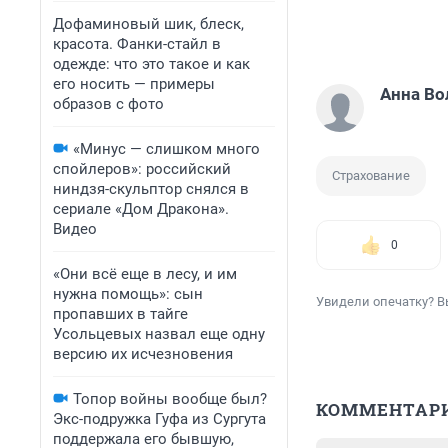
Дофаминовый шик, блеск,
красота. Фанки-стайл в
одежде: что это такое и как
его носить — примеры
Анна Во
образов с фото
«Минус — слишком много
спойлеров»: российский
Страхование
ниндзя-скульптор снялся в
сериале «Дом Дракона».
Видео
0
«Они всё еще в лесу, и им
нужна помощь»: сын
Увидели опечатку? В
пропавших в тайге
Усольцевых назвал еще одну
версию их исчезновения
Топор войны вообще был?
КОММЕНТАР
Экс-подружка Гуфа из Сургута
поддержала его бывшую,