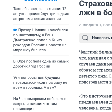
Страхов
Такое бывает раз в жизни: 12
лжи в б
августа произойдут три редких
астрономических явления
20 января 2014, 10:06
Прохор Шаляпин влюбился
по-настоящему, а Ваня
Написать
Дмитриенко попал в Книгу
рекордов России: новости из
мира шоу-бизнеса
Чешский филиал
что, начиная с 
В Югре поспела одна из самых
случаев данные 
дорогих ягод России
образом страхо
детектор лжи. О
Эти вопросы для будущих
подозревается 
первоклассников под силу не
всем взрослым. А вам?
«Это инструмен
На Черноморском побережье
предназначен д
закрыли пляжи: что там
человека, когд
происходит