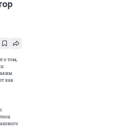
тор
 о том,
ых
Таким
ет как
л
лоса
рахового