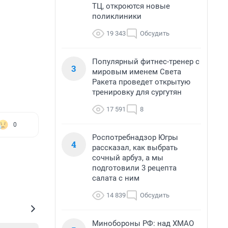
ТЦ, откроются новые
поликлиники
19 343
Обсудить
Популярный фитнес-тренер с
3
мировым именем Света
Ракета проведет открытую
тренировку для сургутян
17 591
8
0
Роспотребнадзор Югры
4
рассказал, как выбрать
сочный арбуз, а мы
подготовили 3 рецепта
салата с ним
14 839
Обсудить
Минобороны РФ: над ХМАО