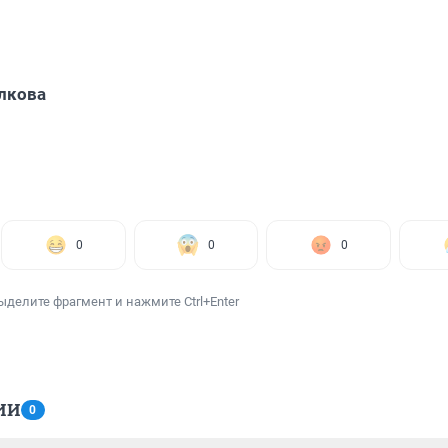
лкова
0
0
0
ыделите фрагмент и нажмите Ctrl+Enter
ИИ
0