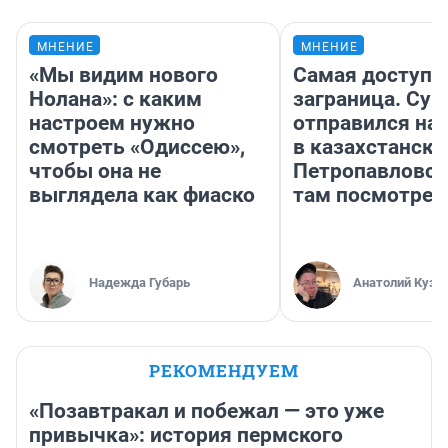
МНЕНИЕ
МНЕНИЕ
«Мы видим нового
Самая доступн
Нолана»: с каким
заграница. Сур
настроем нужно
отправился на
смотреть «Одиссею»,
в казахстански
чтобы она не
Петропавловск
выглядела как фиаско
там посмотрет
Надежда Губарь
Анатолий Кузн
РЕКОМЕНДУЕМ
«Позавтракал и побежал — это уже
привычка»: история пермского