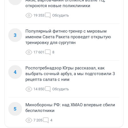
Айзе, вартовчанин оголился возле ТЦ,
откроются новые поликлиники
19 353
Обсудить
Популярный фитнес-тренер с мировым
3
именем Света Ракета проведет открытую
тренировку для сургутян
17 601
8
Роспотребнадзор Югры рассказал, как
4
выбрать сочный арбуз, а мы подготовили 3
рецепта салата с ним
14 850
Обсудить
Минобороны РФ: над ХМАО впервые сбили
5
беспилотники
7 205
4