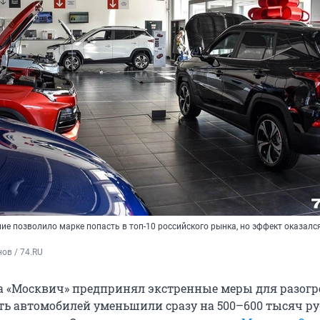
е позволило марке попасть в топ-10 российского рынка, но эффект оказалс
ов / 74.RU
да «Москвич» предпринял экстренные меры для разог
сть автомобилей уменьшили сразу на 500–600 тысяч ру