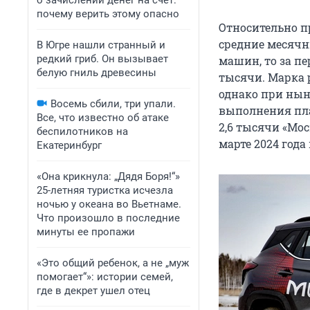
о зачислении денег на счет:
почему верить этому опасно
Относительно пр
средние месячн
В Югре нашли странный и
редкий гриб. Он вызывает
машин, то за пе
белую гниль древесины
тысячи. Марка 
однако при нын
Восемь сбили, три упали.
выполнения пла
Все, что известно об атаке
2,6 тысячи «Мо
беспилотников на
марте 2024 год
Екатеринбург
«Она крикнула: „Дядя Боря!“»
25-летняя туристка исчезла
ночью у океана во Вьетнаме.
Что произошло в последние
минуты ее пропажи
«Это общий ребенок, а не „муж
помогает“»: истории семей,
где в декрет ушел отец