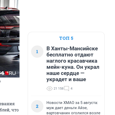
ТОП 5
В Ханты-Мансийске
1
бесплатно отдают
наглого красавчика
мейн-куна. Он украл
наше сердце —
украдет и ваше
я
21 158
4
Новости ХМАО за 5 августа:
ревания
2
муж дает деньги Айзе,
блей, что
вартовчанин оголился возле