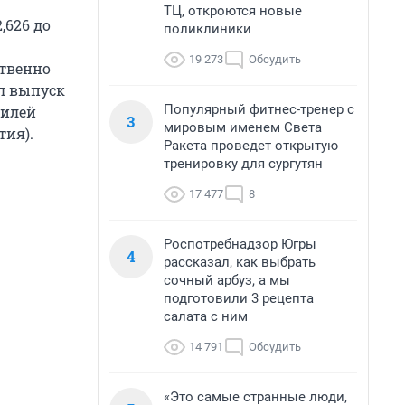
ТЦ, откроются новые
,626 до
поликлиники
19 273
Обсудить
ственно
л выпуск
Популярный фитнес-тренер с
билей
3
мировым именем Света
тия).
Ракета проведет открытую
тренировку для сургутян
17 477
8
Роспотребнадзор Югры
4
рассказал, как выбрать
сочный арбуз, а мы
подготовили 3 рецепта
салата с ним
14 791
Обсудить
«Это самые странные люди,