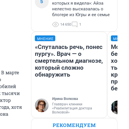
5
которых я видела»: Айза
нелестно высказалась о
блогере из Югры и ее семье
14 650
1
МНЕНИЕ
МНЕНИ
«Спуталась речь, понес
Мой б
пургу». Врач — о
береж
смертельном диагнозе,
хотел
который сложно
тысяч
 В марте
обнаружить
креди
о
приех
мобилей
безоп
2 тысячи
Ирина Волкова
актор
Главврач клиники
ода, хотя
«Реабилитация доктора
Волковой»
иона
РЕКОМЕНДУЕМ