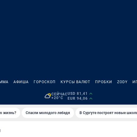
АММА
АФИША
ГОРОСКОП
КУРСЫ ВАЛЮТ
ПРОБКИ
ZODY
И
USD 81,41
СЕЙЧАС
+20°C
EUR 94,06
ую жизнь?
Спасли молодого лебедя
В Сургуте построят новые шко
И