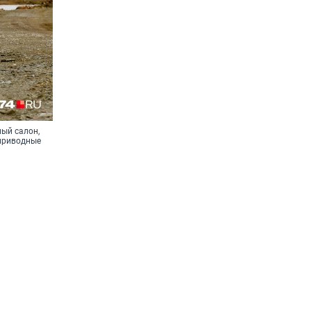
ный салон,
оприводные