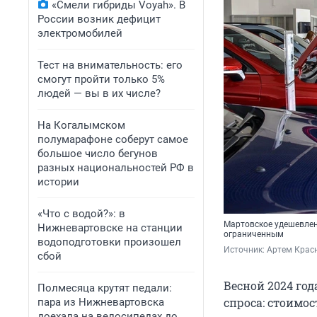
«Смели гибриды Voyah». В
России возник дефицит
электромобилей
Тест на внимательность: его
смогут пройти только 5%
людей — вы в их числе?
На Когалымском
полумарафоне соберут самое
большое число бегунов
разных национальностей РФ в
истории
«Что с водой?»: в
Мартовское удешевлени
Нижневартовске на станции
ограниченным
водоподготовки произошел
Источник: 
Артем Красн
сбой
Весной 2024 го
Полмесяца крутят педали:
спроса: стоимо
пара из Нижневартовска
доехала на велосипедах до