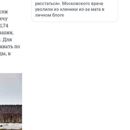
расстаться». Московского врача
уволили из клиники из-за мата в
если
личном блоге
ячу
1,74
машин,
. Для
авать по
ды, в