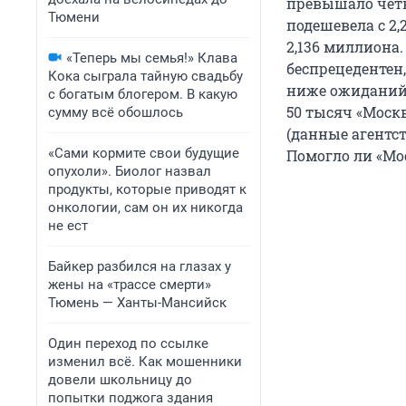
превышало четв
Тюмени
подешевела с 2,
2,136 миллиона
«Теперь мы семья!» Клава
беспрецедентен
Кока сыграла тайную свадьбу
ниже ожиданий.
с богатым блогером. В какую
50 тысяч «Москв
сумму всё обошлось
(данные агентст
«Сами кормите свои будущие
Помогло ли «Мо
опухоли». Биолог назвал
продукты, которые приводят к
онкологии, сам он их никогда
не ест
Байкер разбился на глазах у
жены на «трассе смерти»
Тюмень — Ханты-Мансийск
Один переход по ссылке
изменил всё. Как мошенники
довели школьницу до
попытки поджога здания