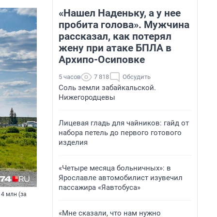
«Нашел Наденьку, а у нее
пробита голова». Мужчина
рассказал, как потерял
жену при атаке БПЛА в
Архипо-Осиповке
5 часов
7 818
Обсудить
Соль земли забайкальской.
Нижегородцевы
Лицевая гладь для чайников: гайд от
набора петель до первого готового
изделия
«Четыре месяца больничных»: в
Ярославле автомобилист изувечил
пассажира «Яавтобуса»
4 млн (за
«Мне сказали, что нам нужно