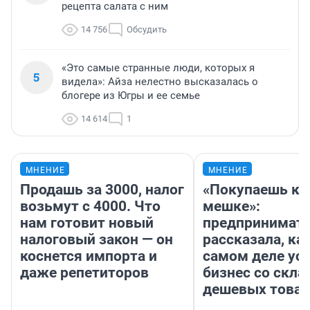
рецепта салата с ним
14 756
Обсудить
«Это самые странные люди, которых я
5
видела»: Айза нелестно высказалась о
блогере из Югры и ее семье
14 614
1
МНЕНИЕ
МНЕНИЕ
Продашь за 3000, налог
«Покупаешь ко
возьмут с 4000. Что
мешке»:
нам готовит новый
предпринимат
налоговый закон — он
рассказала, как
коснется импорта и
самом деле ус
даже репетиторов
бизнес со скл
дешевых това