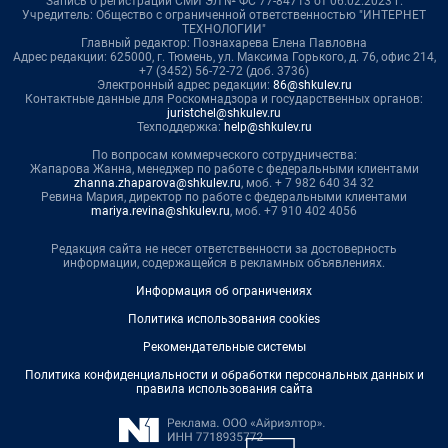
Запись о регистрации СМИ ЭЛ № ФС 77-84713 от 06.02.2023 г.
Учредитель: Общество с ограниченной ответственностью "ИНТЕРНЕТ
ТЕХНОЛОГИИ"
Главный редактор: Познахарева Елена Павловна
Адрес редакции: 625000, г. Тюмень, ул. Максима Горького, д. 76, офис 214,
+7 (3452) 56-72-72 (доб. 3736)
Электронный адрес редакции:
86@shkulev.ru
Контактные данные для Роскомнадзора и государственных органов:
juristchel@shkulev.ru
Техподдержка:
help@shkulev.ru
По вопросам коммерческого сотрудничества:
Жапарова Жанна, менеджер по работе с федеральными клиентами
zhanna.zhaparova@shkulev.ru
, моб. + 7 982 640 34 32
Ревина Мария, директор по работе с федеральными клиентами
mariya.revina@shkulev.ru
, моб. +7 910 402 4056
Редакция сайта не несет ответственности за достоверность
информации, содержащейся в рекламных объявлениях.
Информация об ограничениях
Политика использования cookies
Рекомендательные системы
Политика конфиденциальности и обработки персональных данных и
правила использования сайта