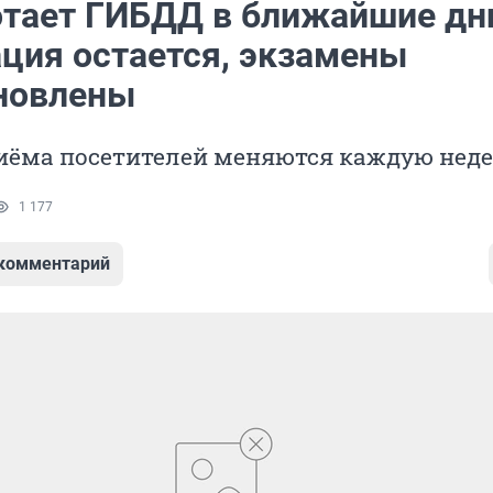
отает ГИБДД в ближайшие дн
ация остается, экзамены
новлены
иёма посетителей меняются каждую нед
1 177
 комментарий