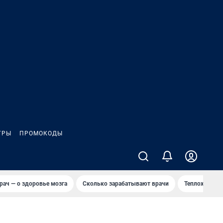
ГРЫ
ПРОМОКОДЫ
рач — о здоровье мозга
Сколько зарабатывают врачи
Теплоход сел