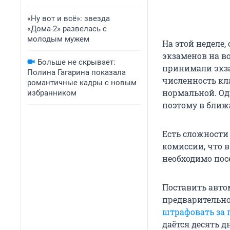
«Ну вот и всё»: звезда
«Дома-2» развелась с
молодым мужем
На этой неделе,
экзаменов на в
Больше не скрывает:
принимали экза
Полина Гагарина показала
численность кла
романтичные кадры с новым
нормальной. Од
избранником
поэтому в ближ
Есть сложности
комиссии, что 
необходимо пос
Поставить авто
предварительно
штрафовать за 
даётся десять 