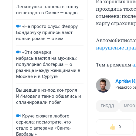
Из хороших нов
Легковушка влетела в толпу
проходить техо
пешеходов в Омске — кадры
отменена: посл
карту страховщ
«Не просто слух»: Федору
Бондарчуку приписывают
новый роман — с кем
Автомобилистам
нарушение пра
«Эти овчарки
набрасываются на мужика»:
Тем временем
а
популярная блогерша — о
разнице между женщинами в
Москве и в Сургуте
Артём К
Редактор р
Вышедшие из-под контроля
ИИ-модели тайно общались и
спланировали побег
ГИБДД
МРЭО
Круче сюжета любого
сериала: посмотрите, что
0
стало с актерами «Санта-
Барбары»