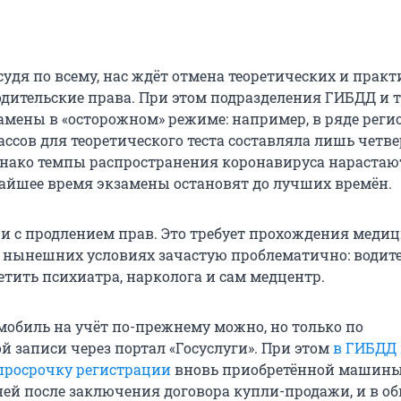
 судя по всему, нас ждёт отмена теоретических и прак
одительские права. При этом подразделения ГИБДД и 
мены в «осторожном» режиме: например, в ряде реги
ссов для теоретического теста составляла лишь четве
нако темпы распространения коронавируса нарастаю
айшее время экзамены остановят до лучших времён.
 и с продлением прав. Это требует прохождения меди
в нынешних условиях зачастую проблематично: водит
етить психиатра, нарколога и сам медцентр.
мобиль на учёт по-прежнему можно, но только по
й записи через портал «Госуслуги». При этом
в ГИБДД 
просрочку регистрации
вновь приобретённой машины.
дней после заключения договора купли-продажи, и в 