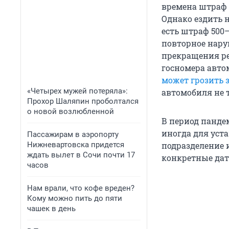
времена штраф з
Однако ездить 
есть штраф 500–
повторное нару
прекращения рег
госномера авто
может грозить 
«Четырех мужей потеряла»:
автомобиля не 
Прохор Шаляпин проболтался
о новой возлюбленной
В период панде
иногда для уста
Пассажирам в аэропорту
Нижневартовска придется
подразделение 
ждать вылет в Сочи почти 17
конкретные дат
часов
Нам врали, что кофе вреден?
Кому можно пить до пяти
чашек в день