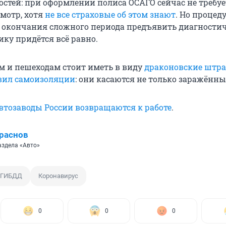
остей: при оформлении полиса ОСАГО сейчас не требуе
смотр, хотя
не все страховые об этом знают
. Но процед
е окончания сложного периода предъявить диагности
ику придётся всё равно.
 и пешеходам стоит иметь в виду
драконовские штра
вил самоизоляции
: они касаются не только заражённы
втозаводы России возвращаются к работе
.
раснов
аздела «Авто»
 ГИБДД
Коронавирус
0
0
0