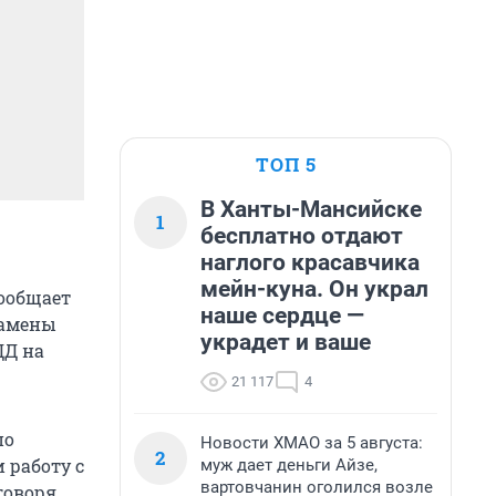
ТОП 5
В Ханты-Мансийске
1
бесплатно отдают
наглого красавчика
мейн-куна. Он украл
сообщает
наше сердце —
замены
украдет и ваше
ДД на
21 117
4
по
Новости ХМАО за 5 августа:
2
 работу с
муж дает деньги Айзе,
вартовчанин оголился возле
говоря,