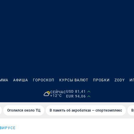
АММА
АФИША
ГОРОСКОП
КУРСЫ ВАЛЮТ
ПРОБКИ
ZODY
И
USD 81,41
СЕЙЧАС
+12°C
EUR 94,06
Оголился около ТЦ
В память об акробатках — спорткомплекс
В
АВИРУСЕ