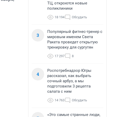
ТЦ, откроются новые
поликлиники
18 194
Обсудить
Популярный фитнес-тренер с
3
мировым именем Света
Ракета проведет открытую
тренировку для сургутян
17 297
8
Роспотребнадзор Югры
4
рассказал, как выбрать
сочный арбуз, а мы
подготовили 3 рецепта
салата с ним
14 763
Обсудить
«Это самые странные люди,