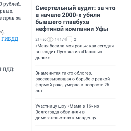
0 рублей.
Смертельный аудит: за что
рвых,
в начале 2000-х убили
е прав за
бывшего главбуха
нефтяной компании Уфы
),
м ГИБДД
21 час
14 174
2
й
«Меня бесила моя роль»: как сегодня
выглядит Пуговка из «Папиных
дочек»
й ПДД:
Знаменитая тикток-блогер,
рассказывавшая о борьбе с редкой
формой рака, умерла в возрасте 26
лет
Участницу шоу «Мама в 16» из
Волгограда обвинили в
домогательствах к младенцу