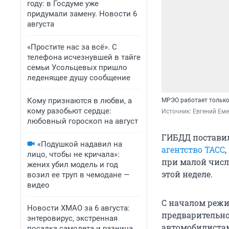
году: в Госдуме уже
придумали замену. Новости 6
августа
«Простите нас за всё». С
телефона исчезнувшей в тайге
семьи Усольцевых пришло
леденящее душу сообщение
Кому признаются в любви, а
МРЭО работает только 
кому разобьют сердце:
Источник: 
Евгений Ем
любовный гороскоп на август
ГИБДД поставил
«Подушкой надавил на
агентство ТАСС
лицо, чтобы не кричала»:
при малой числ
жених убил модель и год
этой неделе.
возил ее труп в чемодане —
видео
С началом режи
Новости ХМАО за 6 августа:
предварительно
энтеровирус, экстренная
автомобилистам
посадка самолета и разница