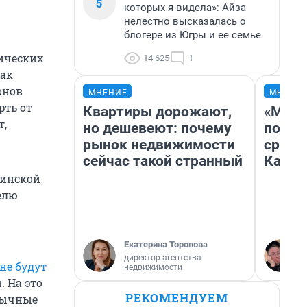
5
которых я видела»: Айза
нелестно высказалась о
блогере из Югры и ее семье
тических
14 625
1
так
онов
МНЕНИЕ
МНЕНИ
рть от
Квартиры дорожают,
«Маши
т,
но дешевеют: почему
полет
рынок недвижимости
сравн
сейчас такой странный
Казах
цинской
елю
Екатерина Торопова
директор агентства
не будут
недвижимости
 На это
РЕКОМЕНДУЕМ
обычные