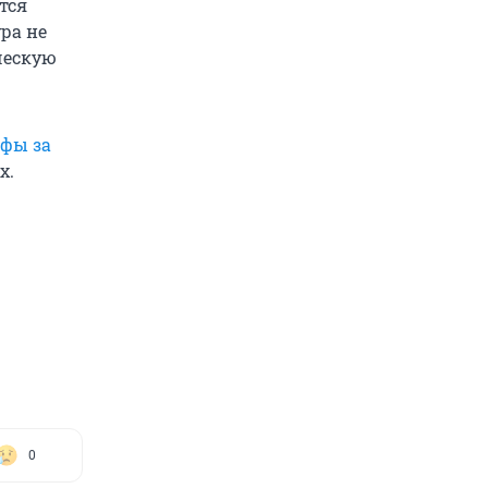
тся
ура не
ческую
фы за
х.
0