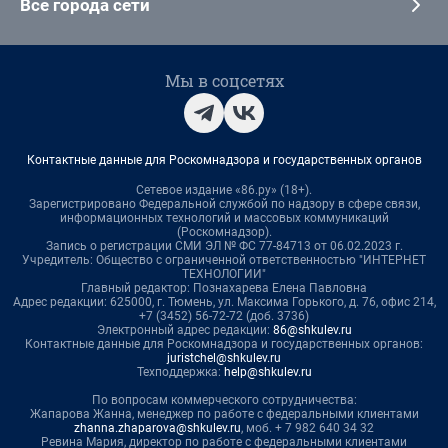
Все города сети
Мы в соцсетях
Контактные данные для Роскомнадзора и государственных органов
Сетевое издание «86.ру» (18+).
Зарегистрировано Федеральной службой по надзору в сфере связи,
информационных технологий и массовых коммуникаций
(Роскомнадзор).
Запись о регистрации СМИ ЭЛ № ФС 77-84713 от 06.02.2023 г.
Учредитель: Общество с ограниченной ответственностью "ИНТЕРНЕТ
ТЕХНОЛОГИИ"
Главный редактор: Познахарева Елена Павловна
Адрес редакции: 625000, г. Тюмень, ул. Максима Горького, д. 76, офис 214,
+7 (3452) 56-72-72 (доб. 3736)
Электронный адрес редакции:
86@shkulev.ru
Контактные данные для Роскомнадзора и государственных органов:
juristchel@shkulev.ru
Техподдержка:
help@shkulev.ru
По вопросам коммерческого сотрудничества:
Жапарова Жанна, менеджер по работе с федеральными клиентами
zhanna.zhaparova@shkulev.ru
, моб. + 7 982 640 34 32
Ревина Мария, директор по работе с федеральными клиентами