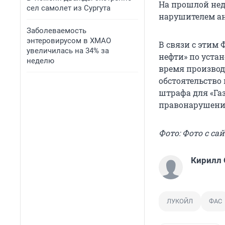
На прошлой нед
сел самолет из Сургута
нарушителем ан
Заболеваемость
энтеровирусом в ХМАО
В связи с этим
увеличилась на 34% за
нефти» по уста
неделю
время производ
обстоятельство
штрафа для «Га
правонарушении,
Фото: Фото с са
Кирилл
ЛУКОЙЛ
ФАС