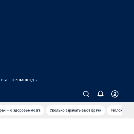
ГРЫ
ПРОМОКОДЫ
рач — о здоровье мозга
Сколько зарабатывают врачи
Теплоход сел