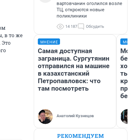
вартовчанин оголился возле
ТЦ, откроются новые
поликлиники
14 187
Обсудить
ом
 в то же
 Это
МНЕНИЕ
МНЕНИ
ого
Самая доступная
Мой б
заграница. Сургутянин
береж
отправился на машине
хотел
в казахстанский
тысяч
Петропавловск: что
креди
там посмотреть
приех
безоп
Анатолий Кузнецов
РЕКОМЕНДУЕМ