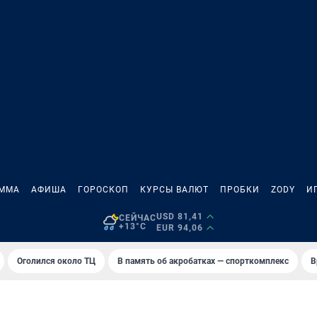
АММА
АФИША
ГОРОСКОП
КУРСЫ ВАЛЮТ
ПРОБКИ
ZODY
И
USD 81,41
СЕЙЧАС
+13°C
EUR 94,06
Оголился около ТЦ
В память об акробатках — спорткомплекс
В