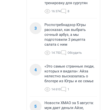
тренировку для сургутян
16 374
8
Роспотребнадзор Югры
3
рассказал, как выбрать
сочный арбуз, а мы
подготовили 3 рецепта
салата с ним
14 753
Обсудить
«Это самые странные люди,
4
которых я видела»: Айза
нелестно высказалась о
блогере из Югры и ее семье
14 610
1
Новости ХМАО за 5 августа:
5
муж дает деньги Айзе,