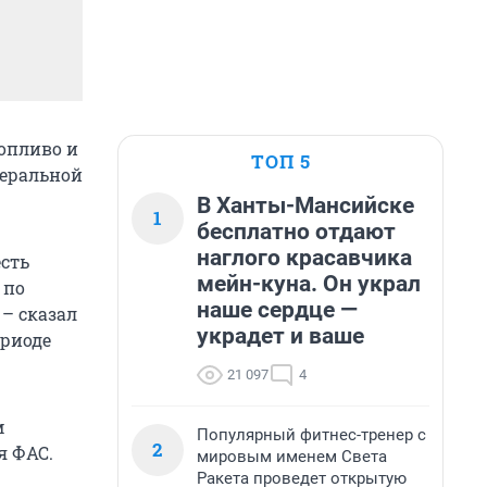
опливо и
ТОП 5
деральной
В Ханты-Мансийске
1
бесплатно отдают
наглого красавчика
есть
мейн-куна. Он украл
 по
наше сердце —
– сказал
украдет и ваше
ериоде
21 097
4
м
Популярный фитнес-тренер с
2
я ФАС.
мировым именем Света
Ракета проведет открытую