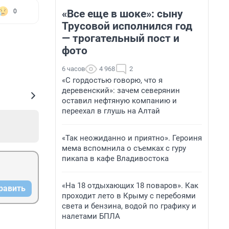
«Все еще в шоке»: сыну
0
Трусовой исполнился год
— трогательный пост и
фото
6 часов
4 968
2
«С гордостью говорю, что я
деревенский»: зачем северянин
оставил нефтяную компанию и
переехал в глушь на Алтай
«Так неожиданно и приятно». Героиня
мема вспомнила о съемках с гуру
пикапа в кафе Владивостока
«На 18 отдыхающих 18 поваров». Как
равить
проходит лето в Крыму с перебоями
света и бензина, водой по графику и
налетами БПЛА