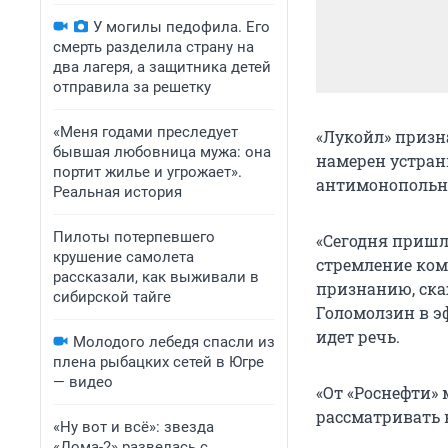
У могилы педофила. Его
смерть разделила страну на
два лагеря, а защитника детей
отправила за решетку
«Меня годами преследует
«Лукойл» призн
бывшая любовница мужа: она
намерен устран
портит жилье и угрожает».
антимонопольно
Реальная история
Пилоты потерпевшего
«Сегодня пришло
крушение самолета
стремление ком
рассказали, как выживали в
признанию, ска
сибирской тайге
Голомолзин в эф
идет речь.
Молодого лебедя спасли из
плена рыбацких сетей в Югре
— видео
«От «Роснефти»
рассматривать 
«Ну вот и всё»: звезда
«Дома-2» развелась с