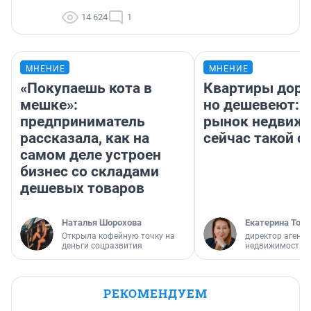
14 624
1
МНЕНИЕ
МНЕНИЕ
«Покупаешь кота в
Квартиры дор
мешке»:
но дешевеют: 
предприниматель
рынок недвиж
рассказала, как на
сейчас такой 
самом деле устроен
бизнес со складами
дешевых товаров
Наталья Шорохова
Екатерина Торо
Открыла кофейную точку на
директор агентс
деньги соцразвития
недвижимости
РЕКОМЕНДУЕМ