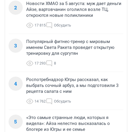
Новости ХМАО за 5 августа: муж дает деньги
2
Айзе, вартовчанин оголился возле ТЦ,
откроются новые поликлиники
17 815
Обсудить
Популярный фитнес-тренер с мировым
3
именем Света Ракета проведет открытую
тренировку для сургутян
17 293
8
Роспотребнадзор Югры рассказал, как
4
выбрать сочный арбуз, а мы подготовили 3
рецепта салата с ним
14 762
Обсудить
«Это самые странные люди, которых я
5
видела»: Айза нелестно высказалась о
блогере из Югры и ее семье