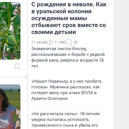
С рождения в неволе. Как
в уральской колонии
осужденные мамы
отбывают срок вместе со
своими детьми
11 часов
11 080
26
Знаменитая тикток-блогер,
рассказывавшая о борьбе с редкой
формой рака, умерла в возрасте 26
лет
«Нашел Наденьку, а у нее пробита
голова». Мужчина рассказал, как
потерял жену при атаке БПЛА в
Архипо-Осиповке
«Не рассчитала силы»: 18-летняя
ужурка пыталась успокоить
трехмесячного сына и убила его