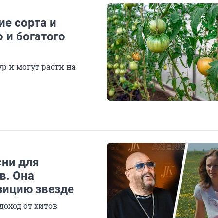
ие сорта и
 и богатого
р и могут расти на
сни для
в. Она
зицию звезде
доход от хитов