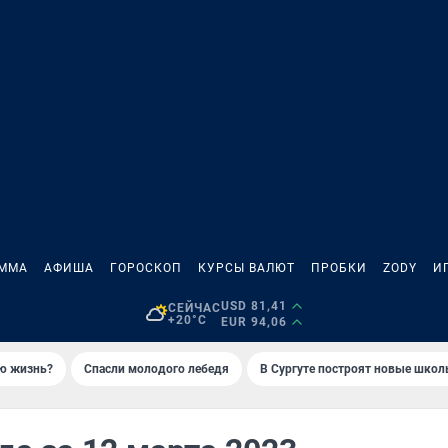
АММА
АФИША
ГОРОСКОП
КУРСЫ ВАЛЮТ
ПРОБКИ
ZODY
И
USD 81,41
СЕЙЧАС
+20°C
EUR 94,06
ую жизнь?
Спасли молодого лебедя
В Сургуте построят новые шко