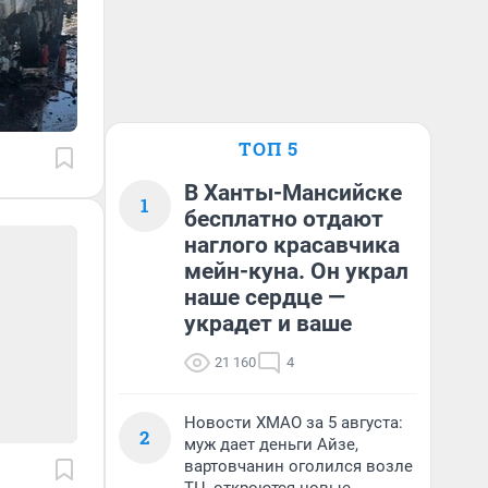
ТОП 5
В Ханты-Мансийске
1
бесплатно отдают
наглого красавчика
мейн-куна. Он украл
наше сердце —
украдет и ваше
21 160
4
Новости ХМАО за 5 августа:
2
муж дает деньги Айзе,
вартовчанин оголился возле