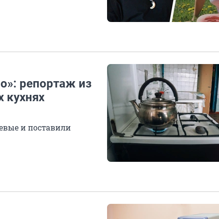
но»: репортаж из
х кухнях
шевые и поставили