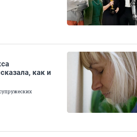
кса
сказала, как и
 супружеских