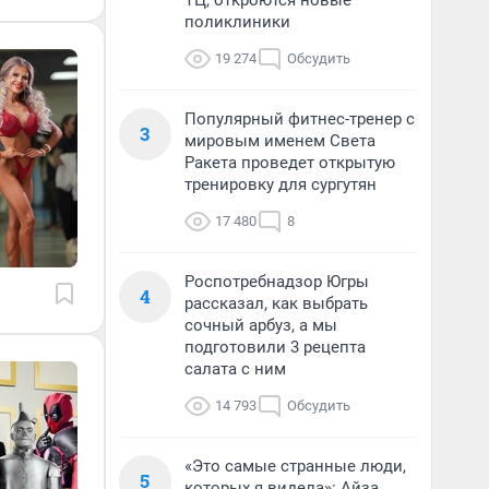
ТЦ, откроются новые
поликлиники
19 274
Обсудить
Популярный фитнес-тренер с
3
мировым именем Света
Ракета проведет открытую
тренировку для сургутян
17 480
8
Роспотребнадзор Югры
4
рассказал, как выбрать
сочный арбуз, а мы
подготовили 3 рецепта
салата с ним
14 793
Обсудить
«Это самые странные люди,
5
которых я видела»: Айза