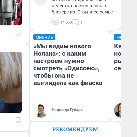
нелестно высказалась о
блогере из Югры и ее семье
14 653
1
МНЕНИЕ
МНЕНИЕ
«Мы видим нового
Кварти
Нолана»: с каким
но деш
настроем нужно
рынок 
смотреть «Одиссею»,
сейчас
чтобы она не
выглядела как фиаско
Ек
Надежда Губарь
ди
не
РЕКОМЕНДУЕМ