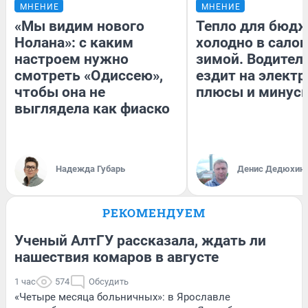
МНЕНИЕ
МНЕНИЕ
«Мы видим нового
Тепло для бюдж
Нолана»: с каким
холодно в сало
настроем нужно
зимой. Водитель
смотреть «Одиссею»,
ездит на электр
чтобы она не
плюсы и минус
выглядела как фиаско
Надежда Губарь
Денис Дедюхин
РЕКОМЕНДУЕМ
Ученый АлтГУ рассказала, ждать ли
нашествия комаров в августе
1 час
574
Обсудить
«Четыре месяца больничных»: в Ярославле