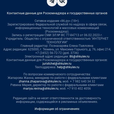
Контактные данные для Роскомнадзора и государственных органов
Сетевое издание «86.ру» (18+).
Зарегистрировано Федеральной службой по надзору в сфере связи,
информационных технологий и массовых коммуникаций
(Роскомнадзор).
Запись о регистрации СМИ ЭЛ № ФС 77-84713 от 06.02.2023 г.
Учредитель: Общество с ограниченной ответственностью "ИНТЕРНЕТ
ТЕХНОЛОГИИ"
Главный редактор: Познахарева Елена Павловна
Адрес редакции: 625000, г. Тюмень, ул. Максима Горького, д. 76, офис 214,
+7 (3452) 56-72-72 (доб. 3736)
Электронный адрес редакции:
86@shkulev.ru
Контактные данные для Роскомнадзора и государственных органов:
juristchel@shkulev.ru
Техподдержка:
help@shkulev.ru
По вопросам коммерческого сотрудничества:
Жапарова Жанна, менеджер по работе с федеральными клиентами
zhanna.zhaparova@shkulev.ru
, моб. + 7 982 640 34 32
Ревина Мария, директор по работе с федеральными клиентами
mariya.revina@shkulev.ru
, моб. +7 910 402 4056
Редакция сайта не несет ответственности за достоверность
информации, содержащейся в рекламных объявлениях.
Информация об ограничениях