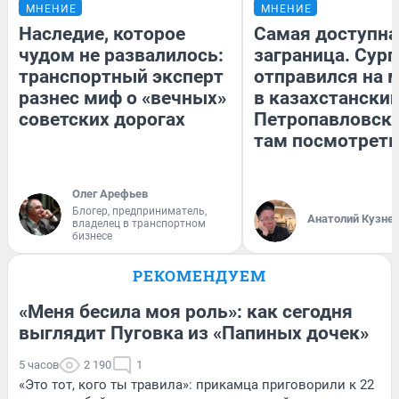
МНЕНИЕ
МНЕНИЕ
Наследие, которое
Самая доступна
чудом не развалилось:
заграница. Сур
транспортный эксперт
отправился на 
разнес миф о «вечных»
в казахстански
советских дорогах
Петропавловск:
там посмотреть
Олег Арефьев
Блогер, предприниматель,
Анатолий Кузне
владелец в транспортном
бизнесе
РЕКОМЕНДУЕМ
«Меня бесила моя роль»: как сегодня
выглядит Пуговка из «Папиных дочек»
5 часов
2 190
1
«Это тот, кого ты травила»: прикамца приговорили к 22