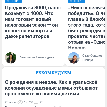
МНЕНИЕ
МНЕНИЕ
Продашь за 3000, налог
«Никого нельзя
возьмут с 4000. Что
победить». О ч
нам готовит новый
главный блокба
налоговый закон — он
этого года, кот
коснется импорта и
бьет рекорды в
даже репетиторов
прокате: честн
отзыв на «Одис
Нолана
Стас Соколов
Анастасия Завгородняя
Эксперт
РЕКОМЕНДУЕМ
С рождения в неволе. Как в уральской
колонии осужденные мамы отбывают
срок вместе со своими детьми
20 часов
17 789
28