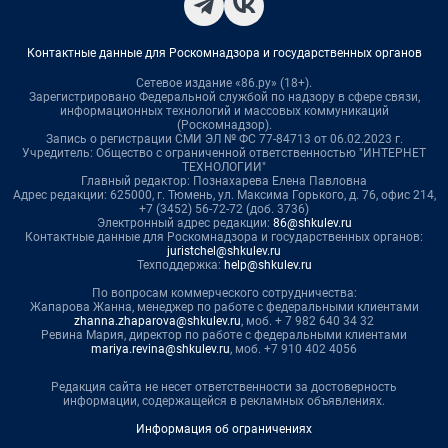
Контактные данные для Роскомнадзора и государственных органов
Сетевое издание «86.ру» (18+).
Зарегистрировано Федеральной службой по надзору в сфере связи,
информационных технологий и массовых коммуникаций
(Роскомнадзор).
Запись о регистрации СМИ ЭЛ № ФС 77-84713 от 06.02.2023 г.
Учредитель: Общество с ограниченной ответственностью "ИНТЕРНЕТ
ТЕХНОЛОГИИ"
Главный редактор: Познахарева Елена Павловна
Адрес редакции: 625000, г. Тюмень, ул. Максима Горького, д. 76, офис 214,
+7 (3452) 56-72-72 (доб. 3736)
Электронный адрес редакции:
86@shkulev.ru
Контактные данные для Роскомнадзора и государственных органов:
juristchel@shkulev.ru
Техподдержка:
help@shkulev.ru
По вопросам коммерческого сотрудничества:
Жапарова Жанна, менеджер по работе с федеральными клиентами
zhanna.zhaparova@shkulev.ru
, моб. + 7 982 640 34 32
Ревина Мария, директор по работе с федеральными клиентами
mariya.revina@shkulev.ru
, моб. +7 910 402 4056
Редакция сайта не несет ответственности за достоверность
информации, содержащейся в рекламных объявлениях.
Информация об ограничениях