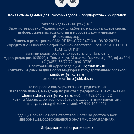
Контактные данные для Роскомнадзора и государственных органов
Сетевое издание «86.ру» (18+).
Зарегистрировано Федеральной службой по надзору в сфере связи,
информационных технологий и массовых коммуникаций
(Роскомнадзор).
Запись о регистрации СМИ ЭЛ № ФС 77-84713 от 06.02.2023 г.
Учредитель: Общество с ограниченной ответственностью "ИНТЕРНЕТ
ТЕХНОЛОГИИ"
Главный редактор: Познахарева Елена Павловна
Адрес редакции: 625000, г. Тюмень, ул. Максима Горького, д. 76, офис 214,
+7 (3452) 56-72-72 (доб. 3736)
Электронный адрес редакции:
86@shkulev.ru
Контактные данные для Роскомнадзора и государственных органов:
juristchel@shkulev.ru
Техподдержка:
help@shkulev.ru
По вопросам коммерческого сотрудничества:
Жапарова Жанна, менеджер по работе с федеральными клиентами
zhanna.zhaparova@shkulev.ru
, моб. + 7 982 640 34 32
Ревина Мария, директор по работе с федеральными клиентами
mariya.revina@shkulev.ru
, моб. +7 910 402 4056
Редакция сайта не несет ответственности за достоверность
информации, содержащейся в рекламных объявлениях.
Информация об ограничениях