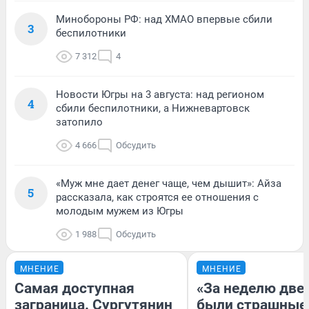
Минобороны РФ: над ХМАО впервые сбили
3
беспилотники
7 312
4
Новости Югры на 3 августа: над регионом
4
сбили беспилотники, а Нижневартовск
затопило
4 666
Обсудить
«Муж мне дает денег чаще, чем дышит»: Айза
5
рассказала, как строятся ее отношения с
молодым мужем из Югры
1 988
Обсудить
МНЕНИЕ
МНЕНИЕ
Самая доступная
«За неделю две
заграница. Сургутянин
были страшные