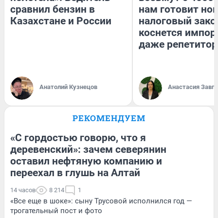
сравнил бензин в
нам готовит но
Казахстане и России
налоговый зако
коснется импор
даже репетитор
Анатолий Кузнецов
Анастасия Завг
РЕКОМЕНДУЕМ
«С гордостью говорю, что я
деревенский»: зачем северянин
оставил нефтяную компанию и
переехал в глушь на Алтай
14 часов
8 214
1
«Все еще в шоке»: сыну Трусовой исполнился год —
трогательный пост и фото