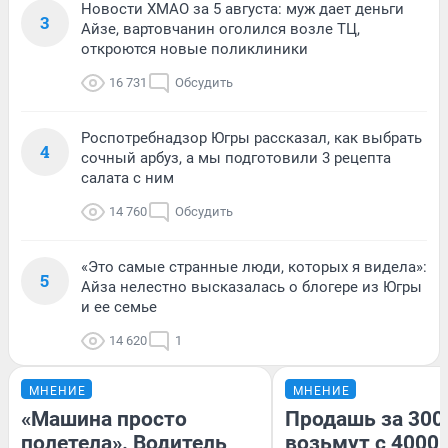
Новости ХМАО за 5 августа: муж дает деньги
3
Айзе, вартовчанин оголился возле ТЦ,
откроются новые поликлиники
16 731
Обсудить
Роспотребнадзор Югры рассказал, как выбрать
4
сочный арбуз, а мы подготовили 3 рецепта
салата с ним
14 760
Обсудить
«Это самые странные люди, которых я видела»:
5
Айза нелестно высказалась о блогере из Югры
и ее семье
14 620
1
МНЕНИЕ
МНЕНИЕ
«Машина просто
Продашь за 3000
полетела». Водитель
возьмут с 4000.