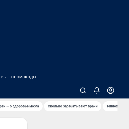
ГРЫ
ПРОМОКОДЫ
рач — о здоровье мозга
Сколько зарабатывают врачи
Теплоход сел