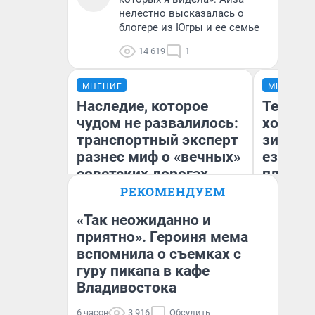
нелестно высказалась о
блогере из Югры и ее семье
14 619
1
МНЕНИЕ
МНЕНИЕ
Наследие, которое
Тепло 
чудом не развалилось:
холодн
транспортный эксперт
зимой.
разнес миф о «вечных»
ездит н
советских дорогах
плюсы 
РЕКОМЕНДУЕМ
«Так неожиданно и
Олег Арефьев
приятно». Героиня мема
Блогер, предприниматель,
вспомнила о съемках с
Д
владелец в транспортном
бизнесе
гуру пикапа в кафе
Владивостока
6 часов
3 916
Обсудить