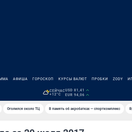
АММА
АФИША
ГОРОСКОП
КУРСЫ ВАЛЮТ
ПРОБКИ
ZODY
И
USD 81,41
СЕЙЧАС
+12°C
EUR 94,06
Оголился около ТЦ
В память об акробатках — спорткомплекс
В