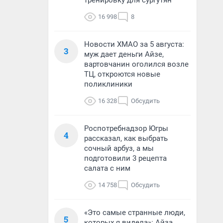
тренировку для сургутян
16 998
8
Новости ХМАО за 5 августа:
3
муж дает деньги Айзе,
вартовчанин оголился возле
ТЦ, откроются новые
поликлиники
16 328
Обсудить
Роспотребнадзор Югры
4
рассказал, как выбрать
сочный арбуз, а мы
подготовили 3 рецепта
салата с ним
14 758
Обсудить
«Это самые странные люди,
5
которых я видела»: Айза