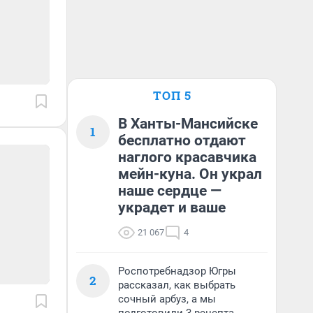
ТОП 5
В Ханты-Мансийске
1
бесплатно отдают
наглого красавчика
мейн-куна. Он украл
наше сердце —
украдет и ваше
21 067
4
Роспотребнадзор Югры
2
рассказал, как выбрать
сочный арбуз, а мы