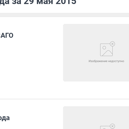
да за 29 мая 2015
САГО
ода