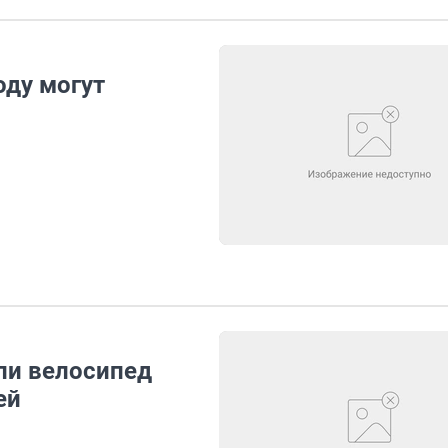
оду могут
ли велосипед
ей