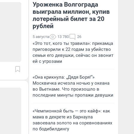
Уроженка Волгограда
выиграла миллион, купив
лотерейный билет за 20
рублей
5 августа
13 780
26
«Это тот, кого ты травила»: прикамца
приговорили к 22 годам за убийство
семьи его девушки, сейчас он звонит
ей с угрозами
«Она крикнула: „Дядя Боря!“»
Москвичка исчезла ночью у океана
во Вьетнаме. Что произошло в
последние минуты пропажи девушки
«Чемпионкой быть — это кайф»: как
мама в декрете из Барнаула
завоевала золото на соревнованиях
по бодибилдингу