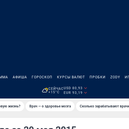
АММА
АФИША
ГОРОСКОП
КУРСЫ ВАЛЮТ
ПРОБКИ
ZODY
И
USD 80,93
СЕЙЧАС
+15°C
EUR 93,19
новую жизнь?
Врач — о здоровье мозга
Сколько зарабатывают врач