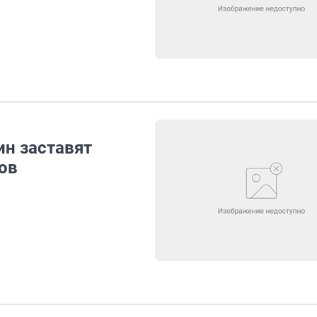
н заставят
ов