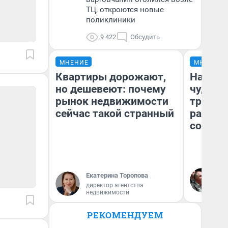
ТЦ, откроются новые
поликлиники
9 422
Обсудить
МНЕНИЕ
МНЕНИЕ
Квартиры дорожают,
Наслед
но дешевеют: почему
чудом 
рынок недвижимости
трансп
сейчас такой странный
разнес
советс
Ол
Екатерина Торопова
Бл
директор агентства
вл
недвижимости
би
РЕКОМЕНДУЕМ