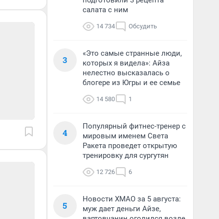
подготовили 3 рецепта
салата с ним
14 734
Обсудить
«Это самые странные люди,
3
которых я видела»: Айза
нелестно высказалась о
блогере из Югры и ее семье
14 580
1
Популярный фитнес-тренер с
4
мировым именем Света
Ракета проведет открытую
тренировку для сургутян
12 726
6
Новости ХМАО за 5 августа:
5
муж дает деньги Айзе,
вартовчанин оголился возле