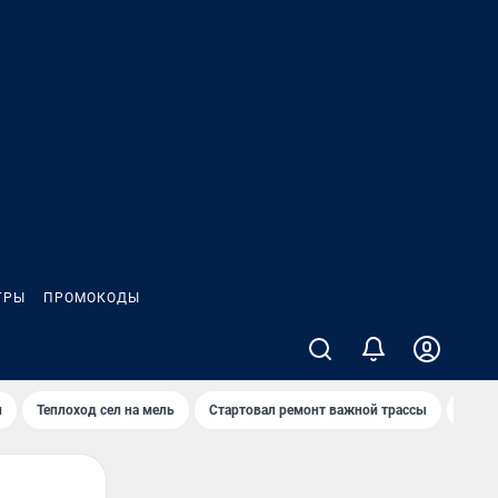
ГРЫ
ПРОМОКОДЫ
и
Теплоход сел на мель
Стартовал ремонт важной трассы
«Боре