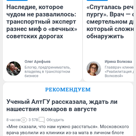
Наследие, которое
«Спуталась речь
чудом не развалилось:
пургу». Врач — о
транспортный эксперт
смертельном ди
разнес миф о «вечных»
который сложн
советских дорогах
обнаружить
Олег Арефьев
Ирина Волкова
Блогер, предприниматель,
Главврач клиник
владелец в транспортном
«Реабилитация д
бизнесе
Волковой»
РЕКОМЕНДУЕМ
Ученый АлтГУ рассказала, ждать ли
нашествия комаров в августе
8 часов
3 578
Обсудить
«Мне сказали, что нам нужно расстаться». Московского
врача уволили из клиники из-за мата в личном блоге