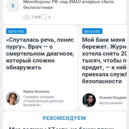
Минобороны РФ: над ХМАО впервые сбили
5
беспилотники
7 209
4
МНЕНИЕ
МНЕНИЕ
«Спуталась речь, понес
Мой банк меня
пургу». Врач — о
бережет. Журн
смертельном диагнозе,
хотела снять 20
который сложно
тысяч, чтобы п
обнаружить
кредит, — к ней
приехала служб
безопасности
Ирина Волкова
Главврач клиники
Ксения Владими
«Реабилитация доктора
Автор мнения
Волковой»
РЕКОМЕНДУЕМ