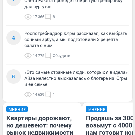
Света Ракета проведет открытую тренировку
для сургутян
17 366
8
Роспотребнадзор Югры рассказал, как выбрать
4
сочный арбуз, а мы подготовили 3 рецепта
салата с ним
14 775
Обсудить
«Это самые странные люди, которых я видела»:
5
Айза нелестно высказалась о блогере из Югры
и ее семье
14 639
1
МНЕНИЕ
МНЕНИЕ
Квартиры дорожают,
Продашь за 3000
но дешевеют: почему
возьмут с 4000.
рынок недвижимости
нам готовит но