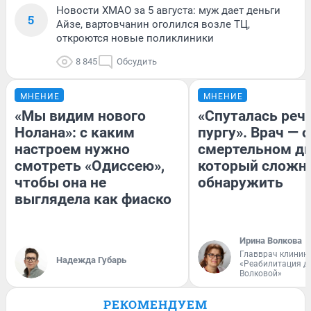
Новости ХМАО за 5 августа: муж дает деньги
5
Айзе, вартовчанин оголился возле ТЦ,
откроются новые поликлиники
8 845
Обсудить
МНЕНИЕ
МНЕНИЕ
«Мы видим нового
«Спуталась речь
Нолана»: с каким
пургу». Врач — о
настроем нужно
смертельном ди
смотреть «Одиссею»,
который сложн
чтобы она не
обнаружить
выглядела как фиаско
Ирина Волкова
Главврач клиник
Надежда Губарь
«Реабилитация д
Волковой»
РЕКОМЕНДУЕМ