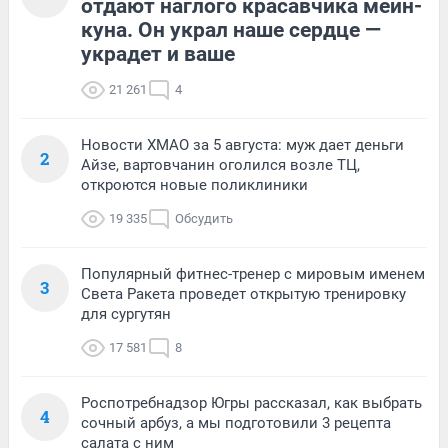
отдают наглого красавчика мейн-
куна. Он украл наше сердце —
украдет и ваше
21 261
4
Новости ХМАО за 5 августа: муж дает деньги
2
Айзе, вартовчанин оголился возле ТЦ,
откроются новые поликлиники
19 335
Обсудить
Популярный фитнес-тренер с мировым именем
3
Света Ракета проведет открытую тренировку
для сургутян
17 581
8
Роспотребнадзор Югры рассказал, как выбрать
4
сочный арбуз, а мы подготовили 3 рецепта
салата с ним