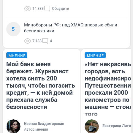
14 833
Обсудить
Минобороны РФ: над ХМАО впервые сбили
5
беспилотники
7 138
4
МНЕНИЕ
МНЕНИЕ
Мой банк меня
«Нет некрасивы
бережет. Журналист
городов, есть
хотела снять 200
недофинансиро
тысяч, чтобы погасить
Путешественни
кредит, — к ней домой
проехали 2000
приехала служба
километров по 
безопасности
машине — стоил
того
Ксения Владимирская
Екатерина Литк
Автор мнения