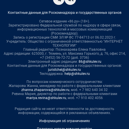
Контактные данные для Роскомнадзора и государственных органов
Сетевое издание «86.ру» (18+).
Зарегистрировано Федеральной службой по надзору в сфере связи,
информационных технологий и массовых коммуникаций
(Роскомнадзор).
Запись о регистрации СМИ ЭЛ № ФС 77-84713 от 06.02.2023 г.
Учредитель: Общество с ограниченной ответственностью "ИНТЕРНЕТ
ТЕХНОЛОГИИ"
Главный редактор: Познахарева Елена Павловна
Адрес редакции: 625000, г. Тюмень, ул. Максима Горького, д. 76, офис 214,
+7 (3452) 56-72-72 (доб. 3736)
Электронный адрес редакции:
86@shkulev.ru
Контактные данные для Роскомнадзора и государственных органов:
juristchel@shkulev.ru
Техподдержка:
help@shkulev.ru
По вопросам коммерческого сотрудничества:
Жапарова Жанна, менеджер по работе с федеральными клиентами
zhanna.zhaparova@shkulev.ru
, моб. + 7 982 640 34 32
Ревина Мария, директор по работе с федеральными клиентами
mariya.revina@shkulev.ru
, моб. +7 910 402 4056
Редакция сайта не несет ответственности за достоверность
информации, содержащейся в рекламных объявлениях.
Информация об ограничениях