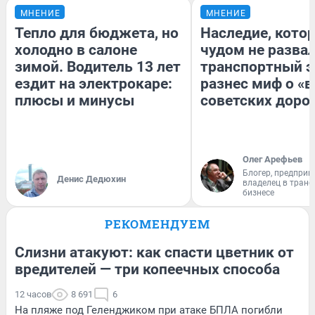
МНЕНИЕ
МНЕНИЕ
Тепло для бюджета, но
Наследие, кото
холодно в салоне
чудом не разва
зимой. Водитель 13 лет
транспортный э
ездит на электрокаре:
разнес миф о «
плюсы и минусы
советских доро
Олег Арефьев
Блогер, предприн
Денис Дедюхин
владелец в тран
бизнесе
РЕКОМЕНДУЕМ
Слизни атакуют: как спасти цветник от
вредителей — три копеечных способа
12 часов
8 691
6
На пляже под Геленджиком при атаке БПЛА погибли