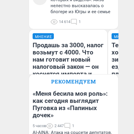
нелестно высказалась о
блогере из Югры и ее семье
14 614
1
МНЕНИЕ
МНЕНИЕ
Продашь за 3000, налог
Тепло 
возьмут с 4000. Что
холодн
нам готовит новый
зимой.
налоговый закон — он
ездит н
коснется импорта и
плюсы 
даже репетиторов
РЕКОМЕНДУЕМ
«Меня бесила моя роль»:
как сегодня выглядит
Пуговка из «Папиных
Анастасия Завгородняя
Д
дочек»
5 часов
2 447
1
AI-AINA: Атака на соцсети депутатов,