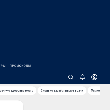
ГРЫ
ПРОМОКОДЫ
рач — о здоровье мозга
Сколько зарабатывают врачи
Теплоход сел