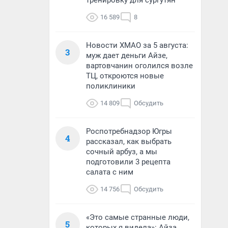
тренировку для сургутян
16 589
8
Новости ХМАО за 5 августа:
3
муж дает деньги Айзе,
вартовчанин оголился возле
ТЦ, откроются новые
поликлиники
14 809
Обсудить
Роспотребнадзор Югры
4
рассказал, как выбрать
сочный арбуз, а мы
подготовили 3 рецепта
салата с ним
14 756
Обсудить
«Это самые странные люди,
5
которых я видела»: Айза