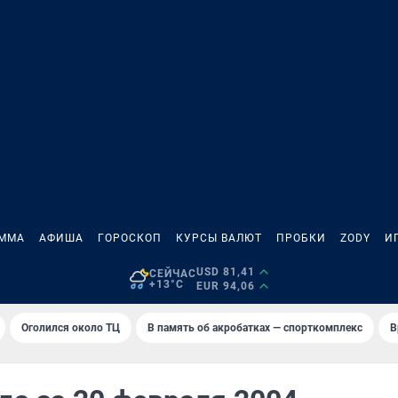
АММА
АФИША
ГОРОСКОП
КУРСЫ ВАЛЮТ
ПРОБКИ
ZODY
И
USD 81,41
СЕЙЧАС
+13°C
EUR 94,06
Оголился около ТЦ
В память об акробатках — спорткомплекс
В