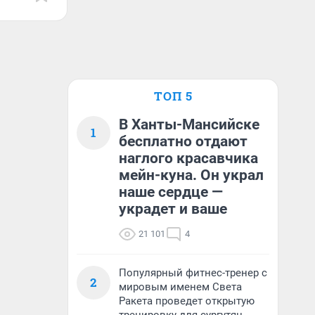
ТОП 5
В Ханты-Мансийске
1
бесплатно отдают
наглого красавчика
мейн-куна. Он украл
наше сердце —
украдет и ваше
21 101
4
Популярный фитнес-тренер с
2
мировым именем Света
Ракета проведет открытую