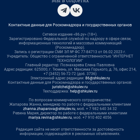
Мы в соцсетях
Контактные данные для Роскомнадзора и государственных органов
Сетевое издание «86.ру» (18+).
Зарегистрировано Федеральной службой по надзору в сфере связи,
информационных технологий и массовых коммуникаций
(Роскомнадзор).
Запись о регистрации СМИ ЭЛ № ФС 77-84713 от 06.02.2023 г.
Учредитель: Общество с ограниченной ответственностью "ИНТЕРНЕТ
ТЕХНОЛОГИИ"
Главный редактор: Познахарева Елена Павловна
Адрес редакции: 625000, г. Тюмень, ул. Максима Горького, д. 76, офис 214,
+7 (3452) 56-72-72 (доб. 3736)
Электронный адрес редакции:
86@shkulev.ru
Контактные данные для Роскомнадзора и государственных органов:
juristchel@shkulev.ru
Техподдержка:
help@shkulev.ru
По вопросам коммерческого сотрудничества:
Жапарова Жанна, менеджер по работе с федеральными клиентами
zhanna.zhaparova@shkulev.ru
, моб. + 7 982 640 34 32
Ревина Мария, директор по работе с федеральными клиентами
mariya.revina@shkulev.ru
, моб. +7 910 402 4056
Редакция сайта не несет ответственности за достоверность
информации, содержащейся в рекламных объявлениях.