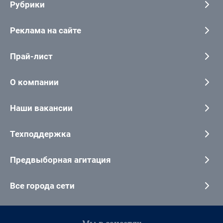
Рубрики
Реклама на сайте
Прай-лист
О компании
Наши вакансии
Техподдержка
Предвыборная агитация
Все города сети