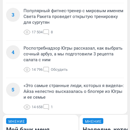
Популярный фитнес-тренер с мировым именем
3
Света Ракета проведет открытую тренировку
для сургутян
17 504
8
Роспотребнадзор Югры рассказал, как выбрать
4
сочный арбуз, а мы подготовили 3 рецепта
салата с ним
14 796
Обсудить
«Это самые странные люди, которых я видела»:
5
Айза нелестно высказалась о блогере из Югры
и ее семье
14 658
1
МНЕНИЕ
МНЕНИЕ
Мой банк меня
Наследие, кото