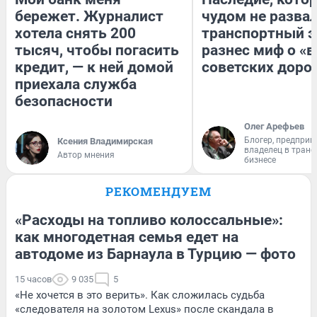
бережет. Журналист
чудом не разва
хотела снять 200
транспортный э
тысяч, чтобы погасить
разнес миф о «
кредит, — к ней домой
советских доро
приехала служба
безопасности
Олег Арефьев
Блогер, предприн
Ксения Владимирская
владелец в тран
Автор мнения
бизнесе
РЕКОМЕНДУЕМ
«Расходы на топливо колоссальные»:
как многодетная семья едет на
автодоме из Барнаула в Турцию — фото
15 часов
9 035
5
«Не хочется в это верить». Как сложилась судьба
«следователя на золотом Lexus» после скандала в