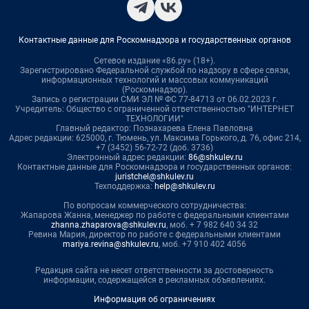
Контактные данные для Роскомнадзора и государственных органов
Сетевое издание «86.ру» (18+).
Зарегистрировано Федеральной службой по надзору в сфере связи,
информационных технологий и массовых коммуникаций
(Роскомнадзор).
Запись о регистрации СМИ ЭЛ № ФС 77-84713 от 06.02.2023 г.
Учредитель: Общество с ограниченной ответственностью "ИНТЕРНЕТ
ТЕХНОЛОГИИ"
Главный редактор: Познахарева Елена Павловна
Адрес редакции: 625000, г. Тюмень, ул. Максима Горького, д. 76, офис 214,
+7 (3452) 56-72-72 (доб. 3736)
Электронный адрес редакции:
86@shkulev.ru
Контактные данные для Роскомнадзора и государственных органов:
juristchel@shkulev.ru
Техподдержка:
help@shkulev.ru
По вопросам коммерческого сотрудничества:
Жапарова Жанна, менеджер по работе с федеральными клиентами
zhanna.zhaparova@shkulev.ru
, моб. + 7 982 640 34 32
Ревина Мария, директор по работе с федеральными клиентами
mariya.revina@shkulev.ru
, моб. +7 910 402 4056
Редакция сайта не несет ответственности за достоверность
информации, содержащейся в рекламных объявлениях.
Информация об ограничениях