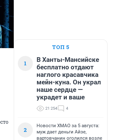
ТОП 5
В Ханты-Мансийске
1
бесплатно отдают
наглого красавчика
мейн-куна. Он украл
наше сердце —
украдет и ваше
21 254
4
то 
Новости ХМАО за 5 августа:
2
муж дает деньги Айзе,
вартовчанин оголился возле