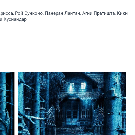
рисса, Рой Сунконо, Панеран Лантан, Агни Пратишта, Кики
и Куснандар