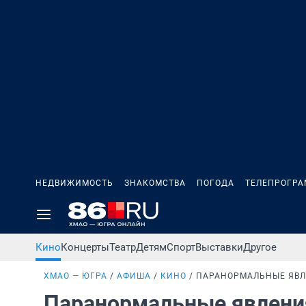
НЕДВИЖИМОСТЬ
ЗНАКОМСТВА
ПОГОДА
ТЕЛЕПРОГР
Кино
Концерты
Театр
Детям
Спорт
Выставки
Другое
ХМАО — ЮГРА
АФИША
КИНО
ПАРАНОРМАЛЬНЫЕ ЯВЛ
Паранормальные явления