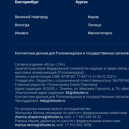
Екатеринбург
Курган
Великий Новгород
Киров
Вологда
Липецк
Ижевск
Магнитогорск
Контактные данные для Роскомнадзора и государственных органов
Сетевое издание «86.ру» (18+).
Зарегистрировано Федеральной службой по надзору в сфере связи
массовых коммуникаций (Роскомнадзор).
Запись о регистрации СМИ ЭЛ № ФС 77-84713 от 06.02.2023 г.
Учредитель: Общество с ограниченной ответственностью "ИНТЕР
Главный редактор: Познахарева Елена Павловна
Адрес редакции: 625000, г. Тюмень, ул. Максима Горького, д. 76, офис 
Электронный адрес редакции:
86@shkulev.ru
Контактные данные для Роскомнадзора и государственных органов
Техподдержка:
help@shkulev.ru
По вопросам коммерческого сотрудничества:
Жапарова Жанна, менеджер по работе с федеральными клиентами
zhanna.zhaparova@shkulev.ru
, моб. + 7 982 640 34 32
Ревина Мария, директор по работе с федеральными клиентами
mariya.revina@shkulev.ru
, моб. +7 910 402 4056