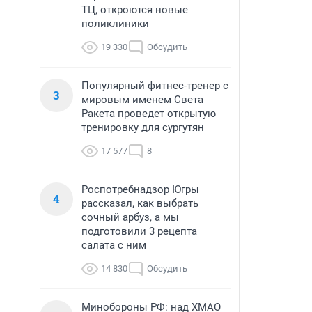
ТЦ, откроются новые
поликлиники
19 330
Обсудить
Популярный фитнес-тренер с
3
мировым именем Света
Ракета проведет открытую
тренировку для сургутян
17 577
8
Роспотребнадзор Югры
4
рассказал, как выбрать
сочный арбуз, а мы
подготовили 3 рецепта
салата с ним
14 830
Обсудить
Минобороны РФ: над ХМАО