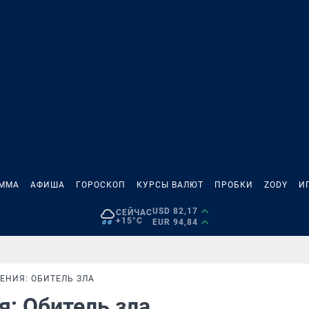
АММА
АФИША
ГОРОСКОП
КУРСЫ ВАЛЮТ
ПРОБКИ
ZODY
И
USD 82,17
СЕЙЧАС
+15°C
EUR 94,84
ЕНИЯ: ОБИТЕЛЬ ЗЛА
: Обитель зла