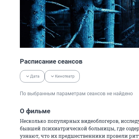
Расписание сеансов
Дата
Кинотеатр
По выбранным параметрам сеансов не найдено
О фильме
Несколько популярных видеоблогеров, исслед
бывшей психиатрической больницы, где соде
узнают, что их предшественники провели рит