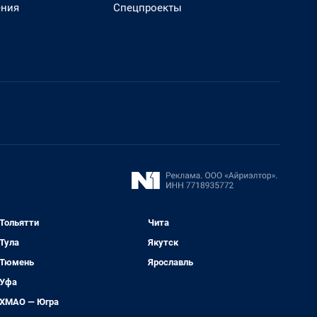
ения
Спецпроекты
Тольятти
Чита
Тула
Якутск
Тюмень
Ярославль
Уфа
ХМАО — Югра