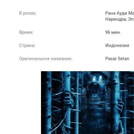
В ролях:
Рана Ауди Ма
Нарендра, Эп
Время:
96 мин.
Страна:
Индонезия
Оригинальное название:
Pasar Setan